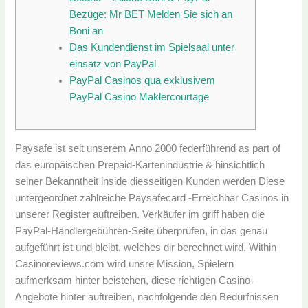
Bezüge: Mr BET Melden Sie sich an
Boni an
Das Kundendienst im Spielsaal unter
einsatz von PayPal
PayPal Casinos qua exklusivem
PayPal Casino Maklercourtage
Paysafe ist seit unserem Anno 2000 federführend as part of
das europäischen Prepaid-Kartenindustrie & hinsichtlich
seiner Bekanntheit inside diesseitigen Kunden werden Diese
untergeordnet zahlreiche Paysafecard -Erreichbar Casinos in
unserer Register auftreiben. Verkäufer im griff haben die
PayPal-Händlergebühren-Seite überprüfen, in das genau
aufgeführt ist und bleibt, welches dir berechnet wird.
Within
Casinoreviews.com wird unsre Mission, Spielern
aufmerksam hinter beistehen, diese richtigen Casino-
Angebote hinter auftreiben, nachfolgende den Bedürfnissen