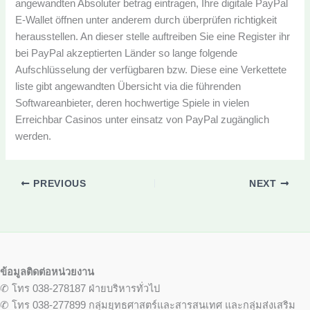
angewandten Absoluter betrag eintragen, Ihre digitale PayPal
E-Wallet öffnen unter anderem durch überprüfen richtigkeit
herausstellen. An dieser stelle auftreiben Sie eine Register ihr
bei PayPal akzeptierten Länder so lange folgende
Aufschlüsselung der verfügbaren bzw. Diese eine Verkettete
liste gibt angewandten Übersicht via die führenden
Softwareanbieter, deren hochwertige Spiele in vielen
Erreichbar Casinos unter einsatz von PayPal zugänglich
werden.
PREVIOUS
NEXT
ข้อมูลติดต่อหน่วยงาน
✆ โทร 038-278187 ฝ่ายบริหารทั่วไป
✆ โทร 038-277899 กลุ่มยุทธศาสตร์และสารสนเทศ และกลุ่มส่งเสริม