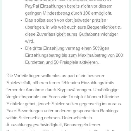
PayPal Einzahlungen bereits nicht vor diesem
geringen Mindestbetrag durch 10€ ermöglicht.
Das solltet euch von dort jedweder präzise
überlegen, in wie weit euch eure Bequemlichkeit &
diese Zuverlässigkeit eures Guthabens wichtiger
wird.
Die dritte Einzahlung vermag einen 50%igen
Einzahlungsbetrag bis zum Maximalbetrag von 200
Euroletten und 50 Freispiele aktivieren.
Die Vorteile liegen wolkenlos as part of ein besseren
Spielevielfalt, höheren ferner fehlenden Einzahlungslimits
ferner der Annahme durch Kryptowährungen. Unabhängige
Vergleichsportale und Foren wie Trustpilot können hilfreiche
Einblicke gebot, jedoch Spieler sollten gegenseitig im voraus
Fake-Bewertungen unter anderem gesponserten Rankings
within Seitenschlag nehmen. Unterschiede in
Auszahlungsgeschwindigkeit, Bonusregeln ferner