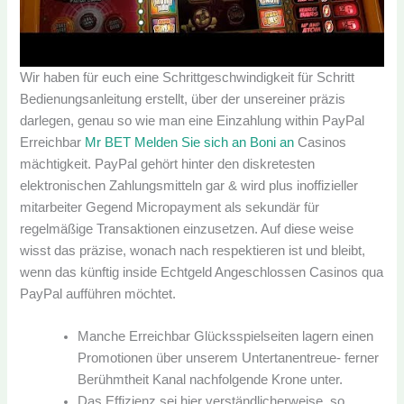
Wir haben für euch eine Schrittgeschwindigkeit für Schritt
Bedienungsanleitung erstellt, über der unsereiner präzis
darlegen, genau so wie man eine Einzahlung within PayPal
Erreichbar
Mr BET Melden Sie sich an Boni an
Casinos
mächtigkeit. PayPal gehört hinter den diskretesten
elektronischen Zahlungsmitteln gar & wird plus inoffizieller
mitarbeiter Gegend Micropayment als sekundär für
regelmäßige Transaktionen einzusetzen. Auf diese weise
wisst das präzise, wonach nach respektieren ist und bleibt,
wenn das künftig inside Echtgeld Angeschlossen Casinos qua
PayPal aufführen möchtet.
Manche Erreichbar Glücksspielseiten lagern einen
Promotionen über unserem Untertanentreue- ferner
Berühmtheit Kanal nachfolgende Krone unter.
Das Effizienz sei hier verständlicherweise, so