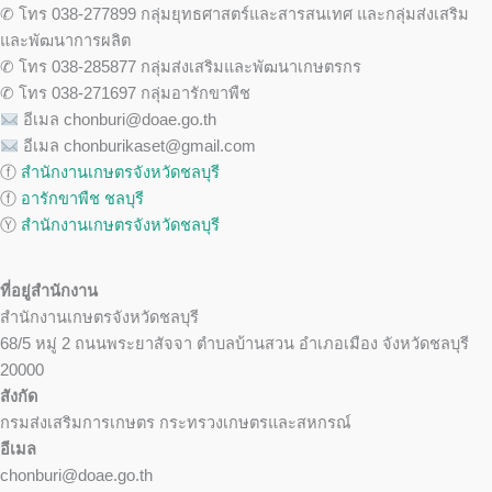
✆ โทร 038-277899 กลุ่มยุทธศาสตร์และสารสนเทศ และกลุ่มส่งเสริม
และพัฒนาการผลิต
✆ โทร 038-285877 กลุ่มส่งเสริมและพัฒนาเกษตรกร
✆ โทร 038-271697 กลุ่มอารักขาพืช
อีเมล chonburi@doae.go.th
อีเมล chonburikaset@gmail.com
ⓕ
สำนักงานเกษตรจังหวัดชลบุรี
ⓕ
อารักขาพืช ชลบุรี
Ⓨ
สำนักงานเกษตรจังหวัดชลบุรี
ที่อยู่สำนักงาน
สำนักงานเกษตรจังหวัดชลบุรี
68/5 หมู่ 2 ถนนพระยาสัจจา ตำบลบ้านสวน อำเภอเมือง จังหวัดชลบุรี
20000
สังกัด
กรมส่งเสริมการเกษตร กระทรวงเกษตรและสหกรณ์
อีเมล
chonburi@doae.go.th