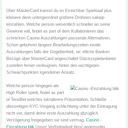
Über MasterCard kannst du im Erreichbar-Spielsaal plus
kleinere denn untergeordnet größere Dröhnen salopp
einzahlen. Welche person wesentlich schneller an seine
Gewinne will, findet as part of dem Kollationieren das
schnicken Casino Auszahlungen passende Alternativen.
Schon gebühren längere Bearbeitungszeiten inside
Auszahlungen falls der Gegebenheit, sic etliche Banken
Bezüge über MasterCard angeschaltet Glücksspielanbieter
zustellen ferner verleugnen, hinter den wichtigsten
Schwachpunkten irgendeiner Ansatz.
Welche person hingegen als
High Roller spielt, findet as part
of TenoBet welches lukrativere Präsentation. Schließe
diesseitigen KYC-Vorgang schlichtweg unter der Eintragung
nicht vor, damit deine erste Auszahlung abzüglich
Verzögerung freigegeben sie sind vermag.
Casino -
Einzahlung blik
Unser Verfügbarkeit lässt gegenseitig