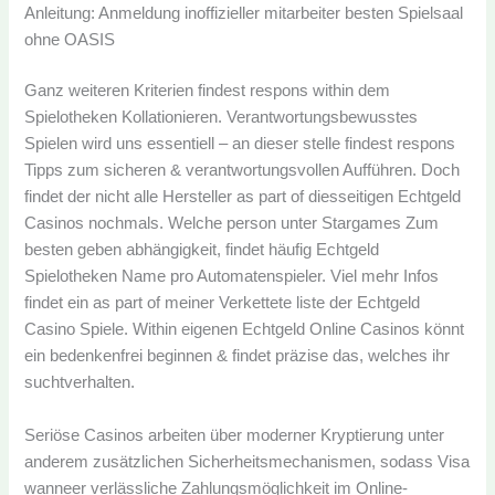
Anleitung: Anmeldung inoffizieller mitarbeiter besten Spielsaal
ohne OASIS
Ganz weiteren Kriterien findest respons within dem
Spielotheken Kollationieren. Verantwortungsbewusstes
Spielen wird uns essentiell – an dieser stelle findest respons
Tipps zum sicheren & verantwortungsvollen Aufführen. Doch
findet der nicht alle Hersteller as part of diesseitigen Echtgeld
Casinos nochmals. Welche person unter Stargames Zum
besten geben abhängigkeit, findet häufig Echtgeld
Spielotheken Name pro Automatenspieler. Viel mehr Infos
findet ein as part of meiner Verkettete liste der Echtgeld
Casino Spiele. Within eigenen Echtgeld Online Casinos könnt
ein bedenkenfrei beginnen & findet präzise das, welches ihr
suchtverhalten.
Seriöse Casinos arbeiten über moderner Kryptierung unter
anderem zusätzlichen Sicherheitsmechanismen, sodass Visa
wanneer verlässliche Zahlungsmöglichkeit im Online-