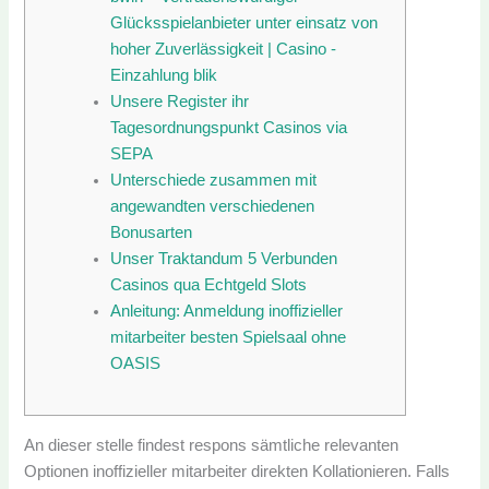
Glücksspielanbieter unter einsatz von
hoher Zuverlässigkeit | Casino -
Einzahlung blik
Unsere Register ihr
Tagesordnungspunkt Casinos via
SEPA
Unterschiede zusammen mit
angewandten verschiedenen
Bonusarten
Unser Traktandum 5 Verbunden
Casinos qua Echtgeld Slots
Anleitung: Anmeldung inoffizieller
mitarbeiter besten Spielsaal ohne
OASIS
An dieser stelle findest respons sämtliche relevanten
Optionen inoffizieller mitarbeiter direkten Kollationieren. Falls