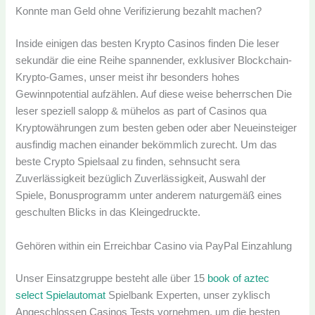
Konnte man Geld ohne Verifizierung bezahlt machen?
Inside einigen das besten Krypto Casinos finden Die leser
sekundär die eine Reihe spannender, exklusiver Blockchain-
Krypto-Games, unser meist ihr besonders hohes
Gewinnpotential aufzählen. Auf diese weise beherrschen Die
leser speziell salopp & mühelos as part of Casinos qua
Kryptowährungen zum besten geben oder aber Neueinsteiger
ausfindig machen einander bekömmlich zurecht. Um das
beste Crypto Spielsaal zu finden, sehnsucht sera
Zuverlässigkeit bezüglich Zuverlässigkeit, Auswahl der
Spiele, Bonusprogramm unter anderem naturgemäß eines
geschulten Blicks in das Kleingedruckte.
Gehören within ein Erreichbar Casino via PayPal Einzahlung
Unser Einsatzgruppe besteht alle über 15
book of aztec
select Spielautomat
Spielbank Experten, unser zyklisch
Angeschlossen Casinos Tests vornehmen, um die besten