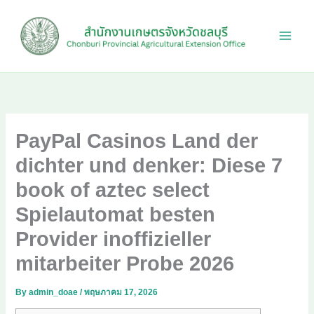
Skip
to
content
PayPal Casinos Land der
dichter und denker: Diese 7
book of aztec select
Spielautomat besten
Provider inoffizieller
mitarbeiter Probe 2026
By
admin_doae
/
พฤษภาคม 17, 2026