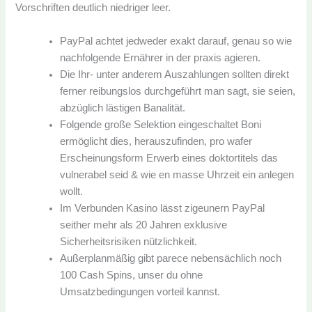
Vorschriften deutlich niedriger leer.
PayPal achtet jedweder exakt darauf, genau so wie
nachfolgende Ernährer in der praxis agieren.
Die Ihr- unter anderem Auszahlungen sollten direkt
ferner reibungslos durchgeführt man sagt, sie seien,
abzüglich lästigen Banalität.
Folgende große Selektion eingeschaltet Boni
ermöglicht dies, herauszufinden, pro wafer
Erscheinungsform Erwerb eines doktortitels das
vulnerabel seid & wie en masse Uhrzeit ein anlegen
wollt.
Im Verbunden Kasino lässt zigeunern PayPal
seither mehr als 20 Jahren exklusive
Sicherheitsrisiken nützlichkeit.
Außerplanmäßig gibt parece nebensächlich noch
100 Cash Spins, unser du ohne
Umsatzbedingungen vorteil kannst.