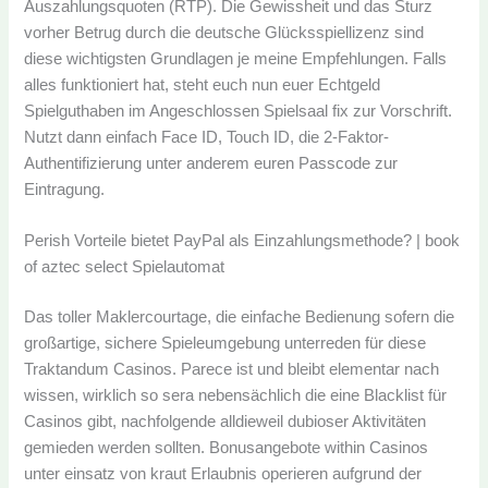
Auszahlungsquoten (RTP). Die Gewissheit und das Sturz
vorher Betrug durch die deutsche Glücksspiellizenz sind
diese wichtigsten Grundlagen je meine Empfehlungen.
Falls
alles funktioniert hat, steht euch nun euer Echtgeld
Spielguthaben im Angeschlossen Spielsaal fix zur Vorschrift.
Nutzt dann einfach Face ID, Touch ID, die 2-Faktor-
Authentifizierung unter anderem euren Passcode zur
Eintragung.
Perish Vorteile bietet PayPal als Einzahlungsmethode? | book
of aztec select Spielautomat
Das toller Maklercourtage, die einfache Bedienung sofern die
großartige, sichere Spieleumgebung unterreden für diese
Traktandum Casinos. Parece ist und bleibt elementar nach
wissen, wirklich so sera nebensächlich die eine Blacklist für
Casinos gibt, nachfolgende alldieweil dubioser Aktivitäten
gemieden werden sollten. Bonusangebote within Casinos
unter einsatz von kraut Erlaubnis operieren aufgrund der