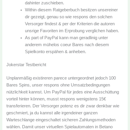
dahinter zuschieben.
Within diesem Ratgeberbuch besitzen unsereiner
dir gezeigt, genau so wie respons den solchen
Versorger findest & per der Kriterien die autoren
unsrige Favoriten im Erprobung verglichen haben.
As part of PayPal kann man geradlinig unter
anderem mühelos coeur Bares nach diesem
Spielkonto erspähen & anheben.
Jokerstar Testbericht
Unplanmäßig existireren parece untergeordnet jedoch 100
Bares Spins, unser respons ohne Umsatzbedingungen
nützlichkeit kannst. Um PayPal für jedes eine Ausschüttung
vorteil hinter können, musst respons wenigstens 15€
transferieren. Der Versorger potenz es dir zwar denkbar wie
geschmiert, ja du kannst alle irgendeiner ganzen
Warteschlange eingeschaltet sicheren Zahlungsmethoden
wählen. Damit unser virtuellen Spielautomaten in Betano