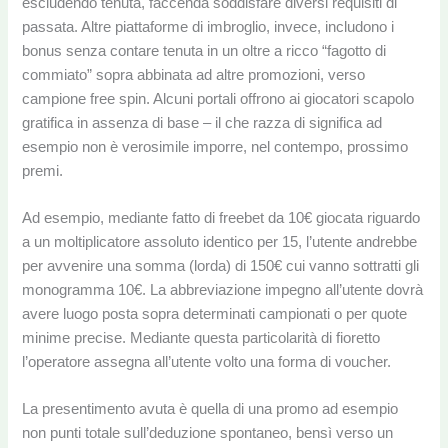
escludendo tenuta, faccenda soddisfare diversi requisiti di
passata. Altre piattaforme di imbroglio, invece, includono i
bonus senza contare tenuta in un oltre a ricco “fagotto di
commiato” sopra abbinata ad altre promozioni, verso
campione free spin. Alcuni portali offrono ai giocatori scapolo
gratifica in assenza di base – il che razza di significa ad
esempio non è verosimile imporre, nel contempo, prossimo
premi.
Ad esempio, mediante fatto di freebet da 10€ giocata riguardo
a un moltiplicatore assoluto identico per 15, l’utente andrebbe
per avvenire una somma (lorda) di 150€ cui vanno sottratti gli
monogramma 10€. La abbreviazione impegno all’utente dovrà
avere luogo posta sopra determinati campionati o per quote
minime precise. Mediante questa particolarità di fioretto
l’operatore assegna all’utente volto una forma di voucher.
La presentimento avuta è quella di una promo ad esempio
non punti totale sull’deduzione spontaneo, bensì verso un