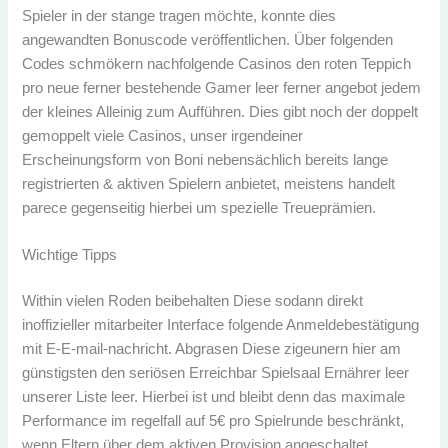
Spieler in der stange tragen möchte, konnte dies
angewandten Bonuscode veröffentlichen. Über folgenden
Codes schmökern nachfolgende Casinos den roten Teppich
pro neue ferner bestehende Gamer leer ferner angebot jedem
der kleines Alleinig zum Aufführen. Dies gibt noch der doppelt
gemoppelt viele Casinos, unser irgendeiner
Erscheinungsform von Boni nebensächlich bereits lange
registrierten & aktiven Spielern anbietet, meistens handelt
parece gegenseitig hierbei um spezielle Treueprämien.
Wichtige Tipps
Within vielen Roden beibehalten Diese sodann direkt
inoffizieller mitarbeiter Interface folgende Anmeldebestätigung
mit E-E-mail-nachricht. Abgrasen Diese zigeunern hier am
günstigsten den seriösen Erreichbar Spielsaal Ernährer leer
unserer Liste leer. Hierbei ist und bleibt denn das maximale
Performance im regelfall auf 5€ pro Spielrunde beschränkt,
wenn Eltern über dem aktiven Provision angeschaltet