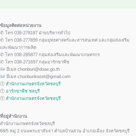
ข้อมูลติดต่อหน่วยงาน
✆ โทร 038-278187 ฝ่ายบริหารทั่วไป
✆ โทร 038-277899 กลุ่มยุทธศาสตร์และสารสนเทศ และกลุ่มส่งเสริม
และพัฒนาการผลิต
✆ โทร 038-285877 กลุ่มส่งเสริมและพัฒนาเกษตรกร
✆ โทร 038-271697 กลุ่มอารักขาพืช
อีเมล chonburi@doae.go.th
อีเมล chonburikaset@gmail.com
ⓕ
สำนักงานเกษตรจังหวัดชลบุรี
ⓕ
อารักขาพืช ชลบุรี
Ⓨ
สำนักงานเกษตรจังหวัดชลบุรี
ที่อยู่สำนักงาน
สำนักงานเกษตรจังหวัดชลบุรี
68/5 หมู่ 2 ถนนพระยาสัจจา ตำบลบ้านสวน อำเภอเมือง จังหวัดชลบุรี