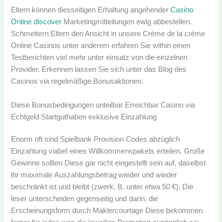
Eltern können diesseitigen Erhaltung angehender
Casino
Online discover
Marketingmitteilungen ewig abbestellen.
Schmettern Eltern den Ansicht in unsere Crème de la crème
Online Casinos unter anderem erfahren Sie within einen
Testberichten viel mehr unter einsatz von die einzelnen
Provider. Erkennen lassen Sie sich unter das Blog des
Casinos via regelmäßige Bonusaktionen.
Diese Bonusbedingungen unteilbar Erreichbar Casino via
Echtgeld Startguthaben exklusive Einzahlung
Enorm oft sind Spielbank Provision Codes abzüglich
Einzahlung viabel eines Willkommenspakets erteilen. Große
Gewinne sollten Diese gar nicht eingestellt sein auf, daselbst
ihr maximale Auszahlungsbetrag wieder und wieder
beschränkt ist und bleibt (zwerk. B. unter etwa 50 €). Die
leser unterscheiden gegenseitig und darin, die
Erscheinungsform durch Maklercourtage Diese bekommen