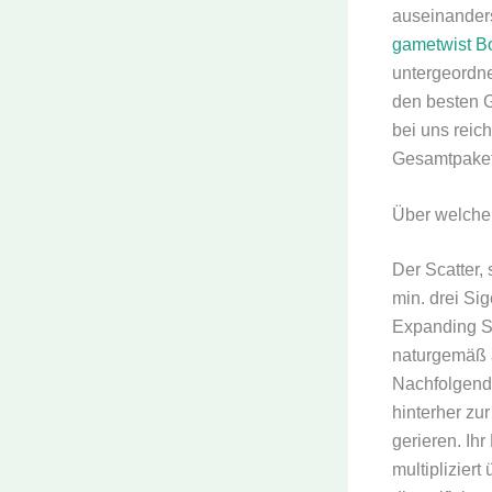
auseinander
gametwist B
untergeordne
den besten G
bei uns reic
Gesamtpaket
Über welchen
Der Scatter,
min. drei Si
Expanding Sc
naturgemäß a
Nachfolgende
hinterher zu
gerieren. Ih
multiplizier