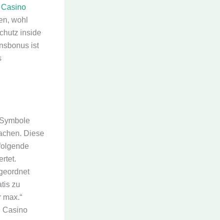
.
Casino
en, wohl
chutz inside
nsbonus ist
s
z Symbole
machen. Diese
folgende
rtet.
rgeordnet
tis zu
r max.“
e Casino