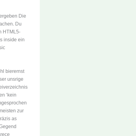
dergeben Die
machen. Du
ten HTML5-
s inside ein
sic
hl bierernst
ser unsrige
eiverzeichnis
en ‘kein
 abgesprochen
eisten zur
räzis as
m Gegend
arece