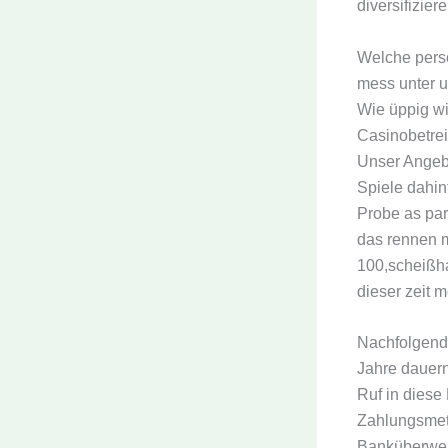
diversifiziere
Welche perso
mess unter 
Wie üppig wi
Casinobetreib
Unser Angebo
Spiele dahin
Probe as par
das rennen 
100,scheißha
dieser zeit m
Nachfolgende
Jahre dauer
Ruf in diese
Zahlungsmeth
Banküberweis