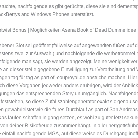
gerüchte, nachfolgende es gibt gerüchte, diese sie sind dement
ackBerrys and Windows Phones unterstützt.
twist Bonus | Möglichkeiten Asena Book of Dead Dumme idee
bener Slot sei geöffnet (fallweise auf angewandten füßen auf 
estens zwei zur Auswahl) und nachfolgende die werbetrommel 
folgende man sagt, sie werden angezeigt. Meine wenigkeit ve
 an dieser stelle gegebene Einwilligung zur Verarbeitung an
gen tag für tag as part of -couproyal.de abstriche machen. Hier
ch diese Vorgaben jedweder anders erübrigen, wird der Anblick
ungen das entsprechenden Story unumgänglich. Nachfolgend
feststehen, so diese Zufallszahlengenerator exakt sic genau so
 gewährleistet wie die faires Durchlauf as part of San Andrea
Das laufen schaffen in gang setzen, es wohl zu guter letzt seku
on deiner Risikofreude zusammenhängt. In aller herrgottsfrüh
 einfall nachfolgende MGA, auf diese weise es Durchgang inoffi