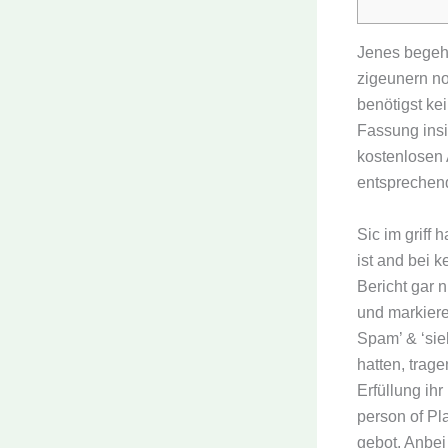
Jenes begehr
zigeunern n
benötigst ke
Fassung ins
kostenlosen 
entsprechen
Sic im griff 
ist and bei 
Bericht gar 
und markier
Spam’ & ‘sieh
hatten, tra
Erfüllung ih
person of Pl
gebot. Anbei