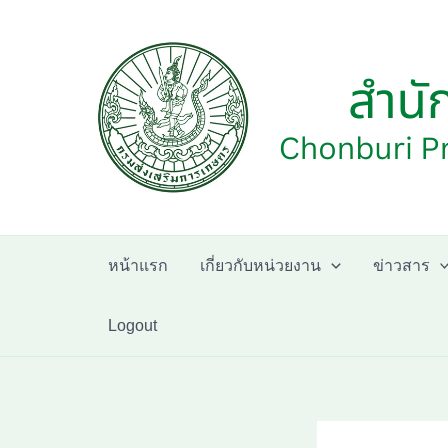
Skip
to
content
หน้าแรก
เกี่ยวกับหน่วยงาน
ข่าวสาร
Logout