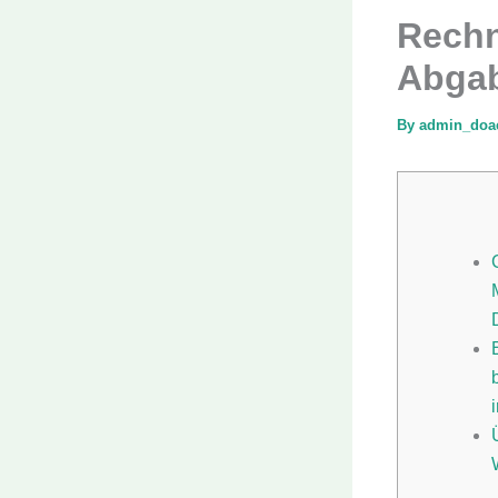
Rechn
Abgab
By
admin_do