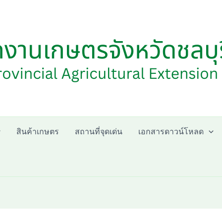
สินค้าเกษตร
สถานที่จุดเด่น
เอกสารดาวน์โหลด