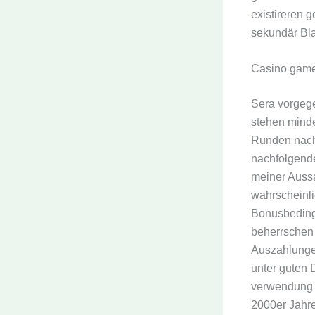
existireren 
sekundär Bl
Casino game
Sera vorgege
stehen mind
Runden nach
nachfolgende
meiner Aussa
wahrscheinli
Bonusbeding
beherrschen 
Auszahlungen
unter guten 
verwendung v
2000er Jahre