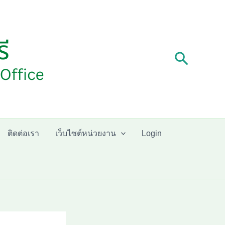
Search
ติดต่อเรา
เว็บไซต์หน่วยงาน
Login