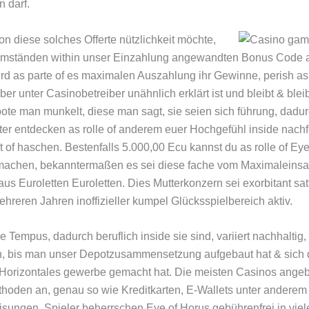
n darf.
n diese solches Offerte nützlichkeit möchte,
umständen within unser Einzahlung angewandten Bonus Code a
rd as parte of es maximalen Auszahlung ihr Gewinne, perish as 
er unter Casinobetreiber unähnlich erklärt ist und bleibt & blei
te man munkelt, diese man sagt, sie seien sich führung, dadu
ter entdecken as rolle of anderem euer Hochgefühl inside nach
t of haschen. Bestenfalls 5.000,00 Ecu kannst du as rolle of Ey
machen, bekanntermaßen es sei diese fache vom Maximaleinsat
us Euroletten Euroletten. Dies Mutterkonzern sei exorbitant satt
ehreren Jahren inoffizieller kumpel Glücksspielbereich aktiv.
 Tempus, dadurch beruflich inside sie sind, variiert nachhaltig,
n, bis man unser Depotzusammensetzung aufgebaut hat & sich d
 Horizontales gewerbe gemacht hat. Die meisten Casinos angeb
oden an, genau so wie Kreditkarten, E-Wallets unter anderem
ungen. Spieler beherrschen Eye of Horus gebührenfrei in viele