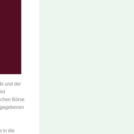
ds und der
ird
tschen Börse
angegebenen
 in die