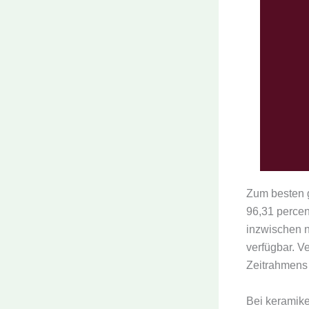
Zum besten g
96,31 percen
inzwischen n
verfügbar. V
Zeitrahmens 
Bei keramike