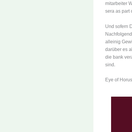
mitarbeiter 
sera as part
Und sofern 
Nachfolgende 
alleinig Gew
darüber es a
die bank ver
sind.
Eye of Horus