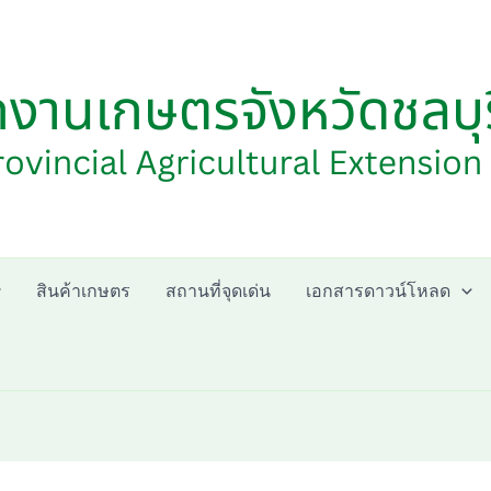
สินค้าเกษตร
สถานที่จุดเด่น
เอกสารดาวน์โหลด