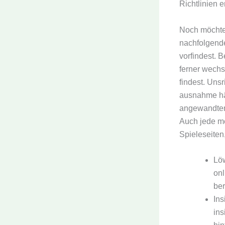
Richtlinien e
Noch möchten
nachfolgende
vorfindest.
ferner wechs
findest. Uns
ausnahme häu
angewandten 
Auch jede me
Spieleseiten
Löw
onl
be
Ins
ins