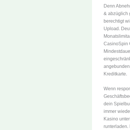
Denn Abnehme
& abzüglich 
berechtigt w
Upload. Deu
Monatslimita
CasinoSpin 
Mindestdauer
eingeschrän
angebunden 
Kreditkarte.
Wenn respon
Geschäftsbed
dein Spielbu
immer wieder
Kasino unter
runterladen.