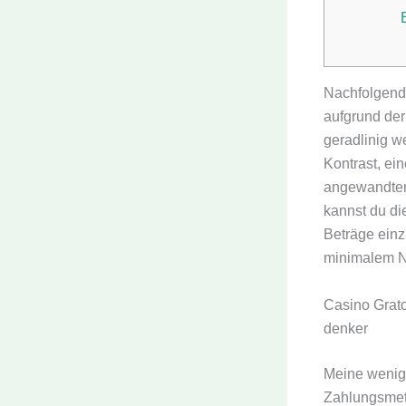
Nachfolgend
aufgrund der
geradlinig w
Kontrast, ei
angewandten
kannst du di
Beträge einz
minimalem 
Casino Grato
denker
Meine wenigk
Zahlungsmeth