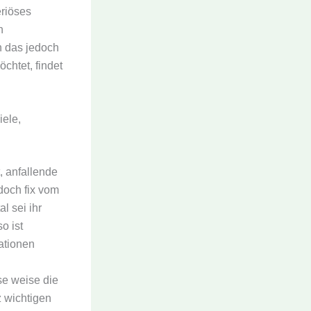
eriöses
n
n das jedoch
chtet, findet
iele,
, anfallende
doch fix vom
l sei ihr
o ist
ationen
se weise die
z wichtigen