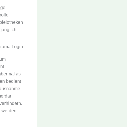
ige
olle.
Spielotheken
ugänglich.
zum
ht
abermal as
gen bedient
e ausnahme
merdar
verhindern.
r werden