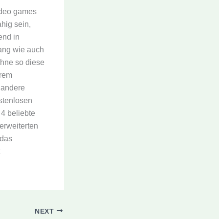
ideo games
hig sein,
end in
ang wie auch
ohne so diese
erem
 andere
ostenlosen
4 beliebte
erweiterten
 das
NEXT