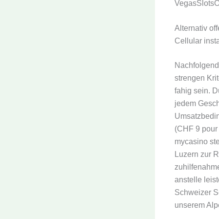
VegasSlotsO
Alternativ o
Cellular inst
Nachfolgend
strengen Kri
fahig sein. D
jedem Geschm
Umsatzbedin
(CHF 9 pour 
mycasino ste
Luzern zur 
zuhilfenahme
anstelle lei
Schweizer So
unserem Alp