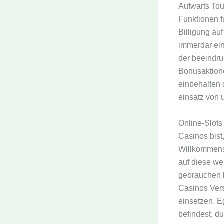
Aufwarts Tou
Funktionen f
Billigung au
immerdar ein
der beeindru
Bonusaktione
einbehalten 
einsatz von 
Online-Slots
Casinos bist
Willkommensb
auf diese we
gebrauchen k
Casinos Ver
einsetzen. E
befindest, d