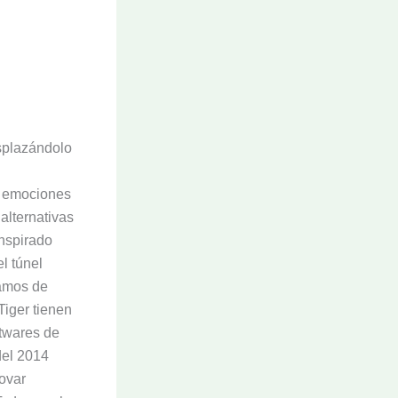
esplazándolo
s emociones
alternativas
anspirado
l túnel
bamos de
Tiger tienen
ftwares de
del 2014
ovar