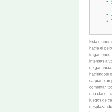
Esta manera 
hacia el pel
tragamonedas
intensas a v
de ganancia
haciéndote g
carpiano amp
comentar, to
una clase inc
juegos de ca
desplazándol