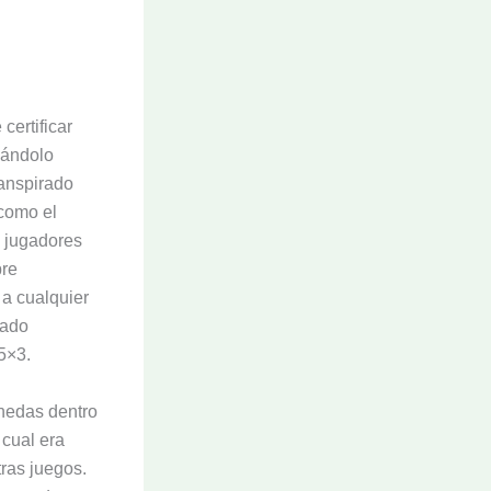
certificar
zándolo
ranspirado
 como el
s jugadores
bre
a cualquier
tado
5×3.
onedas dentro
 cual era
ras juegos.