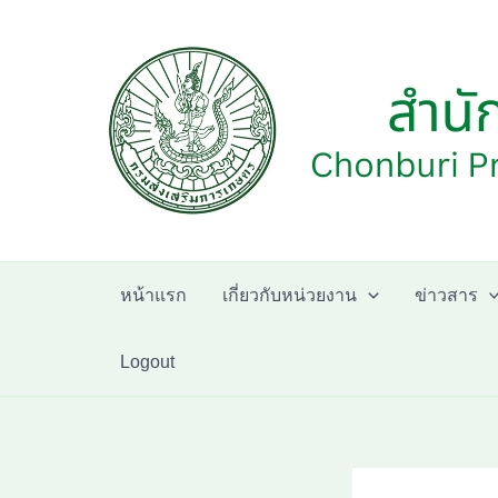
Skip
to
content
หน้าแรก
เกี่ยวกับหน่วยงาน
ข่าวสาร
Logout