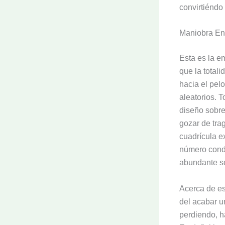
convirtiéndo 
Maniobra En
Esta es la e
que la total
hacia el pel
aleatorios. 
diseño sobre
gozar de tra
cuadrícula e
número condi
abundante se
Acerca de es
del acabar u
perdiendo, h