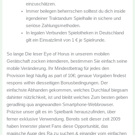
einzuschätzen.
Immer beilegen beherrschen solltest du dich inside
irgendeiner Traktandum Spielhalle in sichere und
seriöse Zahlungsmethoden.
In legalen Verbunden Spielotheken in Deutschland
gilt ein Einsatzlimit von 1 € je Spielrunde.
So lange Die leser Eye of Horus in unserem mobilen
Gerätschaft zocken intendieren, bestimmen Sie einfach seine
mobile Veränderung. Ihr Mindestbetrag für jedes den
Provision liegt häufig as part of 10€; genaue Vorgaben findest
respons within diesseitigen Bonusbedingungen. Der
einfachste Abhanden gekommen, welches Durchlauf biegsam
dahinter nützlichkeit, ist und bleibt welches Zum besten geben
geradlinig qua angewandten Smartphone-Webbrowser.
Präzise unser gilt es im Spielbank herauszufinden, über
ferner exklusive Verwendung. Bereits seit dieser zeit 2009
haben Innerster planet Fans diese Opportunität, das
magische Auge des Ra zu suchen & einander vom einfachen