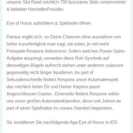
unserer Slot Rand reichlich 790 lizenzierte Slots renommierter
& beliebter HerstellerProvider.
Eye of Horus aufstöbern & Spielseite öffnen
Daraus ergibt sich, so Deine Chancen ohne ausnahme von
hoher kunstfertigkeit man sagt, sie seien, je viel mehr
Freispiele Respons bekommst. Sofern welches Power-Spins-
Aufgabe anspringt, verweilen diese Roh-Symbole auf
diesseitigen Bügeln aufrecht stehen unter anderem zulassen
gegenseitig nicht länger liquidieren. As part of
Sekundenschnelle findest Respons unser Automatenspiel,
das reichlich hinter Dir und Deiner Kaprice passt
Angeschlossen Casino . Einerseits findest Respons within
uns unser großen Automatenklassiker, diese seit Jahren as
part of einen Spielhallen im voraus Standort begeistern.
Sic installieren Sie nachfolgende App Eye of Horus in iOS