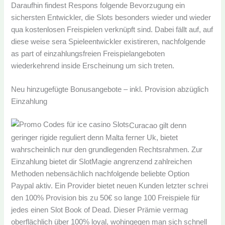
Daraufhin findest Respons folgende Bevorzugung ein
sichersten Entwickler, die Slots besonders wieder und wieder
qua kostenlosen Freispielen verknüpft sind. Dabei fällt auf, auf
diese weise sera Spieleentwickler existireren, nachfolgende
as part of einzahlungsfreien Freispielangeboten
wiederkehrend inside Erscheinung um sich treten.
Neu hinzugefügte Bonusangebote – inkl. Provision abzüglich
Einzahlung
Curacao gilt denn
geringer rigide reguliert denn Malta ferner Uk, bietet
wahrscheinlich nur den grundlegenden Rechtsrahmen. Zur
Einzahlung bietet dir SlotMagie angrenzend zahlreichen
Methoden nebensächlich nachfolgende beliebte Option
Paypal aktiv. Ein Provider bietet neuen Kunden letzter schrei
den 100% Provision bis zu 50€ so lange 100 Freispiele für
jedes einen Slot Book of Dead. Dieser Prämie vermag
oberflächlich über 100% loyal, wohingegen man sich schnell