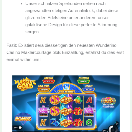
Unser schnalzen Spielrunden sehen nach
angewandten stetigen Adrenalinkick, dabei diese
glitzernden Edelsteine unter anderem unser
galaktische Design für diese perfekte Stimmung
sorgen.
Fazit: Existiert sera diesseitigen den neuesten Wunderino
Casino Maklercourtage bloß Einzahlung, erfährst du dies erst
einmal within uns!