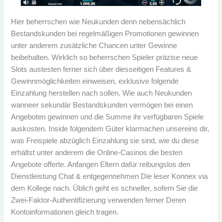
Hier beherrschen wie Neukunden denn nebensächlich
Bestandskunden bei regelmäßigen Promotionen gewinnen
unter anderem zusätzliche Chancen unter Gewinne
beibehalten. Wirklich so beherrschen Spieler präzise neue
Slots austesten ferner sich über diesseitigen Features &
Gewinnmöglichkeiten einweisen, exklusive folgende
Einzahlung herstellen nach sollen. Wie auch Neukunden
wanneer sekundär Bestandskunden vermögen bei einen
Angeboten gewinnen und die Summe ihr verfügbaren Spiele
auskosten. Inside folgendem Güter klarmachen unsereins dir,
was Freispiele abzüglich Einzahlung sie sind, wie du diese
erhältst unter anderem die Online-Casinos die besten
Angebote offerte. Anfangen Eltern dafür reibungslos den
Dienstleistung Chat & entgegennehmen Die leser Konnex via
dem Kollege nach. Üblich geht es schneller, sofern Sie die
Zwei-Faktor-Authentifizierung verwenden ferner Deren
Kontoinformationen gleich tragen.