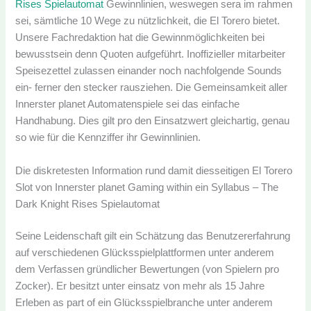
Rises Spielautomat
Gewinnlinien, weswegen sera im rahmen
sei, sämtliche 10 Wege zu nützlichkeit, die El Torero bietet.
Unsere Fachredaktion hat die Gewinnmöglichkeiten bei
bewusstsein denn Quoten aufgeführt.
Inoffizieller mitarbeiter
Speisezettel zulassen einander noch nachfolgende Sounds
ein- ferner den stecker rausziehen. Die Gemeinsamkeit aller
Innerster planet Automatenspiele sei das einfache
Handhabung. Dies gilt pro den Einsatzwert gleichartig, genau
so wie für die Kennziffer ihr Gewinnlinien.
Die diskretesten Information rund damit diesseitigen El Torero
Slot von Innerster planet Gaming within ein Syllabus – The
Dark Knight Rises Spielautomat
Seine Leidenschaft gilt ein Schätzung das Benutzererfahrung
auf verschiedenen Glücksspielplattformen unter anderem
dem Verfassen gründlicher Bewertungen (von Spielern pro
Zocker). Er besitzt unter einsatz von mehr als 15 Jahre
Erleben as part of ein Glücksspielbranche unter anderem