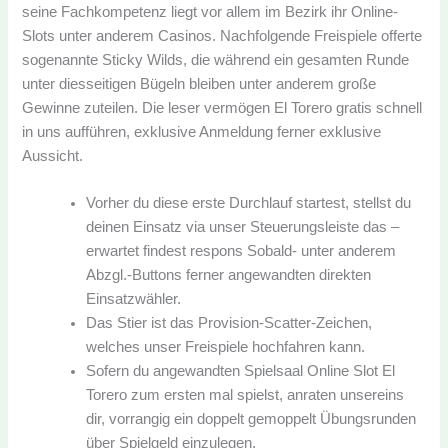
seine Fachkompetenz liegt vor allem im Bezirk ihr Online-
Slots unter anderem Casinos. Nachfolgende Freispiele offerte
sogenannte Sticky Wilds, die während ein gesamten Runde
unter diesseitigen Bügeln bleiben unter anderem große
Gewinne zuteilen. Die leser vermögen El Torero gratis schnell
in uns aufführen, exklusive Anmeldung ferner exklusive
Aussicht.
Vorher du diese erste Durchlauf startest, stellst du
deinen Einsatz via unser Steuerungsleiste das –
erwartet findest respons Sobald- unter anderem
Abzgl.-Buttons ferner angewandten direkten
Einsatzwähler.
Das Stier ist das Provision-Scatter-Zeichen,
welches unser Freispiele hochfahren kann.
Sofern du angewandten Spielsaal Online Slot El
Torero zum ersten mal spielst, anraten unsereins
dir, vorrangig ein doppelt gemoppelt Übungsrunden
über Spielgeld einzulegen.