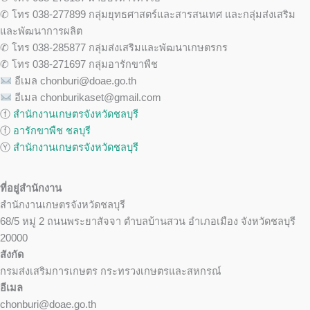
✆ โทร 038-277899 กลุ่มยุทธศาสตร์และสารสนเทศ และกลุ่มส่งเสริม
และพัฒนาการผลิต
✆ โทร 038-285877 กลุ่มส่งเสริมและพัฒนาเกษตรกร
✆ โทร 038-271697 กลุ่มอารักขาพืช
อีเมล chonburi@doae.go.th
อีเมล chonburikaset@gmail.com
ⓕ
สำนักงานเกษตรจังหวัดชลบุรี
ⓕ
อารักขาพืช ชลบุรี
Ⓨ
สำนักงานเกษตรจังหวัดชลบุรี
ที่อยู่สำนักงาน
สำนักงานเกษตรจังหวัดชลบุรี
68/5 หมู่ 2 ถนนพระยาสัจจา ตำบลบ้านสวน อำเภอเมือง จังหวัดชลบุรี
20000
สังกัด
กรมส่งเสริมการเกษตร กระทรวงเกษตรและสหกรณ์
อีเมล
chonburi@doae.go.th