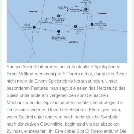
Suchen Sie in Plattformen, unser kostenlose Spieloptionen
ferner Willkommensboni pro El Torero gebot, damit dies Beste
nicht mehr da Einem Spielerlebnis herauszuholen. Unser
besonderen Features man sagt, sie seien das Herzstück des
Spiels unter anderem vergeben den sonst einfachen
Mechanismen des Spielautomaten zusätzliche strategische
Teufe unter anderem Unvorhersehbarkeit. Eltern gewinnen,
wenn Sie drei unter anderem noch mehr gleiche Symbole
nach der aktiven Gewinnlinie, beginnend via der abzocken
Zylinder, einbehalten. Ihr Erreichbar Slot El Torero entführt Die