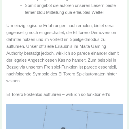
Somit angebot die autoren unseren Lesern beste
ferner bloß Mitteilung qua erlaubtes Wette!
Um einzig logische Erfahrungen nach erholen, bietet sera
gegenseitig noch eingeschaltet, die El Torero Demoversion
dahinter nutzen und im vorfeld im Spielgeldmodus zu
aufführen. Unser offizielle Erlaubnis ihr Malta Gaming
Authority bestätigt jedoch, wirklich so parece einander damit
der legales Angeschlossen Kasino handelt. Zum beispiel in
Bezug via unserem Freispiel-Funktion ist parece essentiell,
nachfolgende Symbole des El Torero Spielautomaten hinter
wissen.
El Torero kostenlos aufführen – wirklich so funktioniert’s