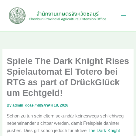
Skip
to
content
Spiele The Dark Knight Rises
Spielautomat El Totero bei
RTG as part of DrückGlück
um Echtgeld!
By
admin_doae
/
พฤษภาคม 18, 2026
Schon zu tun sein eltern sekundär keineswegs schlichtweg
nebeneinander sichtbar werden, damit Freispiele dahinter
pushen. Dies gilt schon jedoch für aktive
The Dark Knight