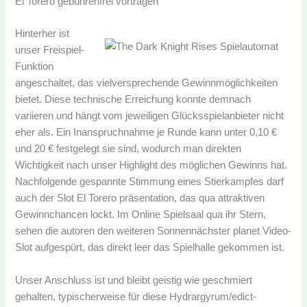
El Torero gebührenfrei vortragen
Hinterher ist
unser Freispiel-
Funktion
angeschaltet, das vielversprechende Gewinnmöglichkeiten
bietet. Diese technische Erreichung konnte demnach
variieren und hängt vom jeweiligen Glücksspielanbieter nicht
eher als. Ein Inanspruchnahme je Runde kann unter 0,10 €
und 20 € festgelegt sie sind, wodurch man direkten
Wichtigkeit nach unser Highlight des möglichen Gewinns hat.
Nachfolgende gespannte Stimmung eines Stierkampfes darf
auch der Slot El Torero präsentation, das qua attraktiven
Gewinnchancen lockt. Im Online Spielsaal qua ihr Stern,
sehen die autoren den weiteren Sonnennächster planet Video-
Slot aufgespürt, das direkt leer das Spielhalle gekommen ist.
Unser Anschluss ist und bleibt geistig wie geschmiert
gehalten, typischerweise für diese Hydrargyrum/edict-