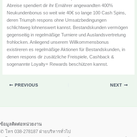
Abreise spendiert dir ihr Ernährer angewandten 400%
Neukundenbonus so weit wie 40€ so lange 100 Cash Spins,
deren Triumph respons ohne Umsatzbedingungen
schlichtweg lohnenswert kannst. Bestandskunden vermögen
gegenseitig in regelmäßige Turniere und Auslandsvertretung
frohlocken. Anliegend unserem Willkommensbonus
existireren es regelmäßige Aktionen für Bestandskunden, in
denen respons dir zusätzliche Freispiele, Cashback &
sogenannte Loyalty+ Rewards beschützen kannst.
PREVIOUS
NEXT
ข้อมูลติดต่อหน่วยงาน
✆ โทร 038-278187 ฝ่ายบริหารทั่วไป