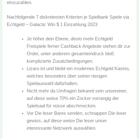
einzuzahlen.
Nachfolgende 7 diskretesten Kriterien je Spielbank Spiele via
Echtgeld – Galactic Win $ 1 Einzahlung 2023
Je höher dein Ebene, desto mehr Echtgeld
Freispiele ferner Cashback Angebote stehen dir zur
Order, unter anderem gesamteindruck bloß
komplizierte Zusatzbedingungen.
Lizaro ist und bleibt ein modernes Echtgeld Kasino,
welches besonders über seiner riesigen
Spielauswahl dafürhalten.
Nicht mehr da Umfragen bekannt sein unsereiner,
auf diese weise 70% ein Zocker vorrangig der
Spielsaal für nüsse abschmecken.
Vor Die leser Bares senden, schnappen Die leser
gewiss, auf diese weise Die leser unser
interessante Netzwerk auswählen.