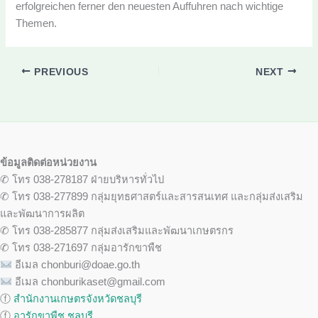
erfolgreichen ferner den neuesten Auffuhren nach wichtige
Themen.
PREVIOUS
NEXT
ข้อมูลติดต่อหน่วยงาน
✆ โทร 038-278187 ฝ่ายบริหารทั่วไป
✆ โทร 038-277899 กลุ่มยุทธศาสตร์และสารสนเทศ และกลุ่มส่งเสริม
และพัฒนาการผลิต
✆ โทร 038-285877 กลุ่มส่งเสริมและพัฒนาเกษตรกร
✆ โทร 038-271697 กลุ่มอารักขาพืช
อีเมล chonburi@doae.go.th
อีเมล chonburikaset@gmail.com
ⓕ
สำนักงานเกษตรจังหวัดชลบุรี
ⓕ
อารักขาพืช ชลบุรี