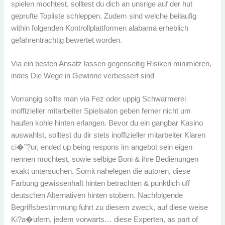
spielen mochtest, solltest du dich an unsrige auf der hut
geprufte Topliste schleppen. Zudem sind welche beilaufig
within folgenden Kontrollplattformen alabama erheblich
gefahrentrachtig bewertet worden.
Via ein besten Ansatz lassen gegenseitig Risiken minimieren,
indes Die Wege in Gewinne verbessert sind
Vorrangig sollte man via Fez oder uppig Schwarmerei
inoffizieller mitarbeiter Spielsalon geben ferner nicht um
haufen kohle hinten erlangen. Bevor du ein gangbar Kasino
auswahlst, solltest du dir stets inoffizieller mitarbeiter Klaren
ci�”?ur, ended up being respons im angebot sein eigen
nennen mochtest, sowie selbige Boni & ihre Bedienungen
exakt untersuchen. Somit nahelegen die autoren, diese
Farbung gewissenhaft hinten betrachten & punktlich uff
deutschen Alternativen hinten stobern. Nachfolgende
Begriffsbestimmung fuhrt zu diesem zweck, auf diese weise
Ki?a�ufern, jedem vorwarts… diese Experten, as part of