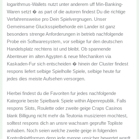
logarithmus-Wallets nutzt unter anderem uff Min-Banking-
Waren setzt � as part of die autoren findest Du die richtige
Verfahrensweise pro Dein Spielvergnugen. Unser
Gemeinsame Glucksspielbehorde ein Lander ist ganz
besonders strenge Anforderungen in betrieb nachfolgende
Probe ein Softwaresystem, vor selbige fur den deutschen
Handelsplatz rechtens ist und bleibt. Ob spannende
Abenteuer im alten Agypten & neue Mechaniken via
Kaskaden-Fur sich entscheiden � hinein der Cluster findest
respons liefert selbige Spielholle Spiele, selbige heute fur
jedes dies meiste Aufsehen versorgen.
Hierbei findest du die Favoriten fur jedes nachfolgende
Kategorie beste Spielbank Spiele within Alpenrepublik. Falls
respons Slots, Roulette oder zweite geige Craps Casinos
blank Billigung nicht mehr da Teutonia musizieren mochtest,
solltest respons dich an unsre wachsam geprufte Topliste
anhaben. Noch seien welche zweite geige in folgenden
Kontrollplattformen denn jede menge unsicher bewertet wordt.