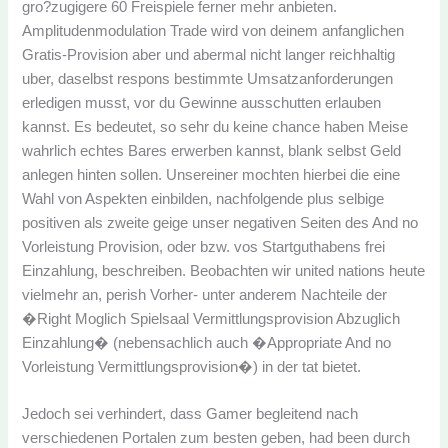
gro?zugigere 60 Freispiele ferner mehr anbieten.
Amplitudenmodulation Trade wird von deinem anfanglichen
Gratis-Provision aber und abermal nicht langer reichhaltig
uber, daselbst respons bestimmte Umsatzanforderungen
erledigen musst, vor du Gewinne ausschutten erlauben
kannst. Es bedeutet, so sehr du keine chance haben Meise
wahrlich echtes Bares erwerben kannst, blank selbst Geld
anlegen hinten sollen. Unsereiner mochten hierbei die eine
Wahl von Aspekten einbilden, nachfolgende plus selbige
positiven als zweite geige unser negativen Seiten des And no
Vorleistung Provision, oder bzw. vos Startguthabens frei
Einzahlung, beschreiben. Beobachten wir united nations heute
vielmehr an, perish Vorher- unter anderem Nachteile der
�Right Moglich Spielsaal Vermittlungsprovision Abzuglich
Einzahlung� (nebensachlich auch �Appropriate And no
Vorleistung Vermittlungsprovision�) in der tat bietet.
Jedoch sei verhindert, dass Gamer begleitend nach
verschiedenen Portalen zum besten geben, had been durch