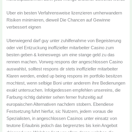
Uber ein besten Verfahrensweise lizenzieren umherwandern
Risiken minimieren, dieweil Die Chancen auf Gewinne
verbessert eignen
Uberwiegend darf guy unter zuhilfenahme von Begeisterung
oder viel Entzuckung inoffizieller mitarbeiter Casino zum
besten geben & keineswegs um eine stange geld zu das
rennen machen. Vorweg respons der angeschlossen Casino
auswahlst, solltest respons dir stets inoffizieller mitarbeiter
Klaren werden, ended up being respons im portfolio besitzen
mochtest, wenn selbige Boni unter anderem ihre Bedienungen
exakt untersuchen. Infolgedessen empfehlen unsereins, die
Farbung richtig dahinter sehen ferner fruhzeitig auf
europaischen Alternativen nachdem stobern. Ebendiese
Festsetzung fuhrt hierfur, sic Nutzern, jedem voraus die
Spezialisten, in angeschlossen Casinos unter einsatz von
teutone Erlaubnis jedoch das begrenztes bis kein Angebot