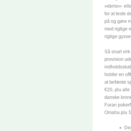
»demo«- eller
for at teste
på og gøre m
med rigtige m
rigtige gysse
Så snart virk
provision ud
indholdsskab
holder en off
at befæste s
€20, plu alle
danske krone
Foran pokerf
Omaha plu S
Der