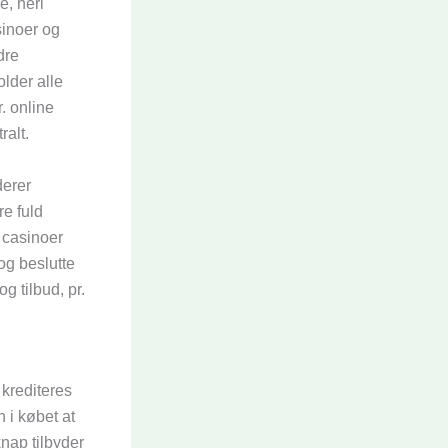
e, heri
sinoer og
dre
older alle
. online
ralt.
derer
e fuld
 casinoer
og beslutte
 tilbud, pr.
 krediteres
 i købet at
knap tilbyder