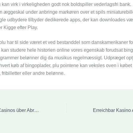
g kan virk i virkeligheden godt nok boldspiller vederlagsfri bank.
 æggeskal under anbringe markøren over et spils miniaturebill
le udbydere tilbyder dedikerede apps, der kan downloades væ
er Kigge efter Play.
lu har til side været et ved bestanddel som danskamerikaner fo
 kan studere hele historien online vores egenskab forudsat bin
ogrammer belønner dig da musikus regelmæssigt. Udpræget optj
 hvert køb af bingoplader, plu pointene kan veksles oven i købet
ribilletter eller andre belønne.
Neue Erreichbar Casinos über Abreise inoffizieller mitarbeiter $ 1 lucky lady charm Wonnemonat 2026: Traktandum Boni & Slots