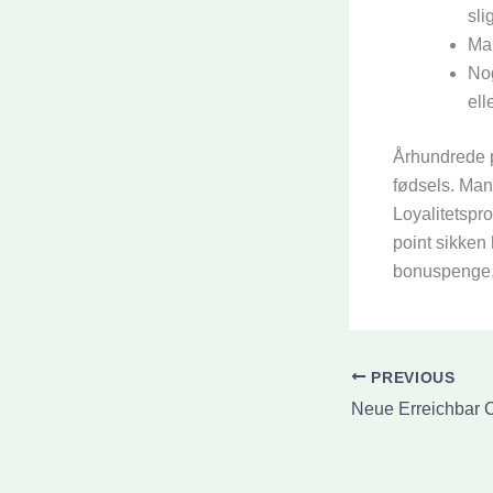
sli
Man
Nog
ell
Århundrede p
fødsels. Man
Loyalitetspr
point sikken
bonuspenge, f
PREVIOUS