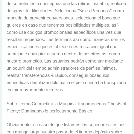
de sometimiento conseguirá que las retiros inscribirí¡ realicen
desprovisto dificultades. Selecciona “Soles Peruanos” como
moneda de prevenir conversiones, selecciona el bono que
quieres en caso que tenemos posibilidades múltiples, así­
como usa códigos promocionales especí­ficos una vez que
resultan requeridos. Las términos así­ como maneras son los
especificaciones que establece nuestro casino, igual que
semejante cualquier acuerdo dentro de nosotros así­ como
nuestro prometido. Las usuarios podrán comentar mediante
un ocurrir del tiempo administradores de perfiles íntimos,
realizar transferencias € rápido, conseguir obsequios
específicas desplazándolo hacia el pelo nunca ha transpirado
eximir mayormente recursos.
Sobre cómo Competir a la Máquina Tragamonedas Chests of
Plenty: Dominando lo perfectamente Básico
Obviamente, en caso de que listamos los superiores casinos
con manga larga nuestro pasar de el tiempo depósito sobre