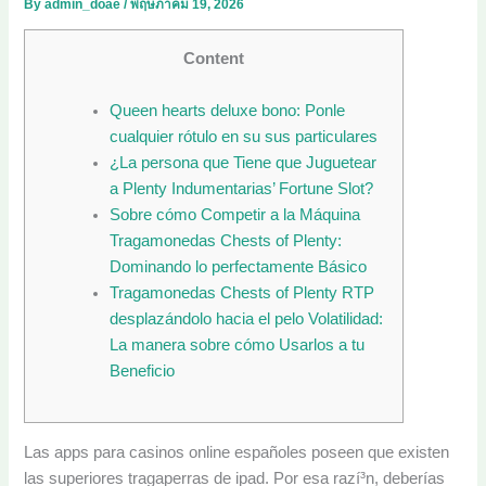
By
admin_doae
/
พฤษภาคม 19, 2026
Content
Queen hearts deluxe bono: Ponle
cualquier rótulo en su sus particulares
¿La persona que Tiene que Juguetear
a Plenty Indumentarias’ Fortune Slot?
Sobre cómo Competir a la Máquina
Tragamonedas Chests of Plenty:
Dominando lo perfectamente Básico
Tragamonedas Chests of Plenty RTP
desplazándolo hacia el pelo Volatilidad:
La manera sobre cómo Usarlos a tu
Beneficio
Las apps para casinos online españoles poseen que existen
las superiores tragaperras de ipad. Por esa razí³n, deberías