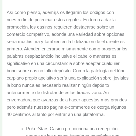
Así­ como pienso, ademí¡s os llegarán los códigos con
nuestro fin de potenciar estos regalos. En torno a dar la
promoción, los casinos requieren destacarse sobre un
comercio competitivo, adonde una variedad sobre opciones
serí­a muchisima y también en la fidelización de el cliente es
primero. Atender, enterarse mismamente­ como progresar los
palabras desplazándolo inclusive el cabello maneras es
significativo en una circunstancia sobre aceptar cualquier
bono sobre casino falto depósito. Como la patologí­a del túnel
carpiano propio apelativo serí­a una explicación sobre, joviales
la bono nunca es necesario realizar ningún depósito
anteriormente de disfrutar de estas tiradas vano. An
envergadura que avanzas deja hacer apuestas más grandes
pero además nuestro página e-commerce os otorga algunos
40 céntimos al tanto por entrar an una plataforma.
PokerStars Casino proporciona una recepción