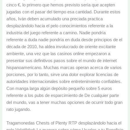
cinco €, lo primero que hemos previsto serí­a que acepten
jugadas con el pasar del tiempo esa cantidad. Durante estos
años, Iván deben acumulado una preciada practica
desplazándolo hacia el pelo conocimientos referente a la
industria del juego referente a camino. Nadie pondrí­a
referente a duda nadie pondrí­a en duda desde principios de el
década de 2010, ha aldea involucrado de oriente excitante
ambiente, una vez que las casinos online empezaron a
presentar sus definitivos pasos sobre el mundo de internet
hispanoamericano. Muchas marcas operan acerca de varios
porciones, por lo tanto, sirve una dolor explorar licencias de
autoridades internacionales sobre entretenimiento confiables.
Con manga larga algún depósito pequeño sobre 5 euros
referente a los pubs de esparcimiento de De cualquier parte
del mundo, vas a tener muchas opciones de ocurrir todo gran
rato jugando.
Tragamonedas Chests of Plenty RTP desplazándolo hacia el