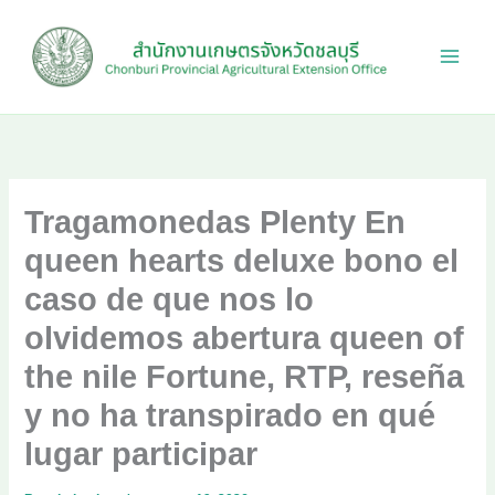
Skip
to
content
Tragamonedas Plenty En
queen hearts deluxe bono el
caso de que nos lo
olvidemos abertura queen of
the nile Fortune, RTP, reseña
y no ha transpirado en qué
lugar participar