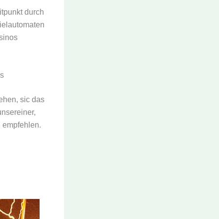
tpunkt durch
pielautomaten
sinos
es
ehen, sic das
unsereiner,
u empfehlen.