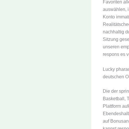
Favoriten al
auswählen, i
Konto immatr
Realitätsche
nachhaltig d
Sitzung gese
unseren emp
respons es v
Lucky phara
deutschen O
Die der spri
Basketball, 
Plattform au
Ebendeshalb 
auf Bonusang
kannst respo