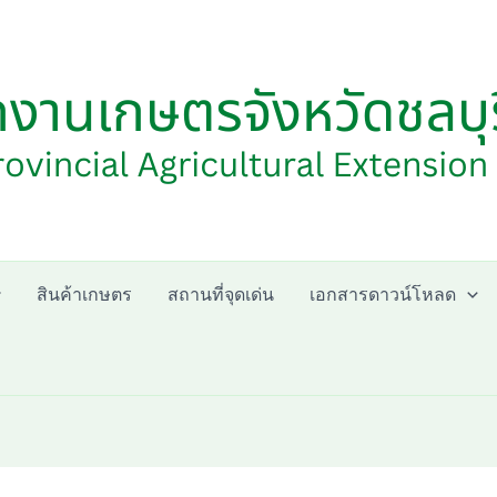
สินค้าเกษตร
สถานที่จุดเด่น
เอกสารดาวน์โหลด