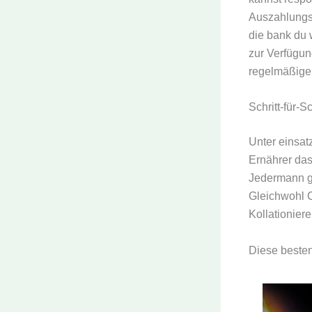
Auszahlungs
die bank du 
zur Verfügun
regelmäßige 
Schritt-für-S
Unter einsat
Ernährer das
Jedermann gl
Gleichwohl C
Kollationiere
Diese besten