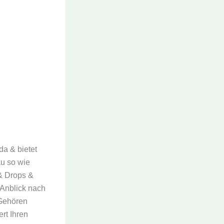
da & bietet
u so wie
& Drops &
 Anblick nach
 Gehören
rt Ihren