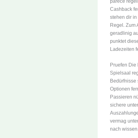
parece regel
Cashback fer
stehen dir i
Regel. Zum A
geradlinig a
punktet dies
Ladezeiten f
Pruefen Die 
Spielsaal re
Bedürfnisse 
Optionen fer
Passieren nü
sichere unt
Auszahlungen
vermag unter
nach wissen