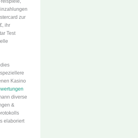
reispiele,
Einzahlungen
stercard zur
, ihr
tar Test
elle
 dies
speziellere
denen Kasino
ewertungen
rmann diverse
ungen &
rotokolls
 elaboriert