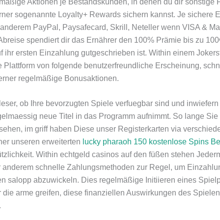
mäßige Aktionen je Bestandskunden, in denen du dir sonstige F
ner sogenannte Loyalty+ Rewards sichern kannst. Je sichere 
n anderem PayPal, Paysafecard, Skrill, Neteller wenn VISA & Ma
breise spendiert dir das Ernährer den 100% Prämie bis zu 100€
uf ihr ersten Einzahlung gutgeschrieben ist. Within einem Jokers
e Plattform von folgende benutzerfreundliche Erscheinung, schn
erner regelmäßige Bonusaktionen.
leser, ob Ihre bevorzugten Spiele verfuegbar sind und inwiefern
gelmaessig neue Titel in das Programm aufnimmt. So lange Sie 
sehen, im griff haben Diese unser Registerkarten via verschie
ner unseren erweiterten
lucky pharaoh 150 kostenlose Spins B
tzlichkeit. Within echtgeld casinos auf den füßen stehen Jede
er anderem schnelle Zahlungsmethoden zur Regel, um Einzahl
 salopp abzuwickeln. Dies regelmäßige Initiieren eines Spielp
 die arme greifen, diese finanziellen Auswirkungen des Spielens
.