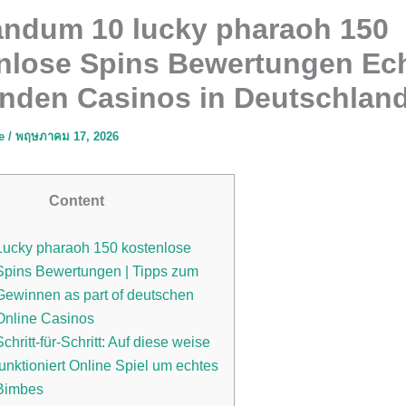
andum 10 lucky pharaoh 150
nlose Spins Bewertungen Ec
nden Casinos in Deutschlan
ae
/
พฤษภาคม 17, 2026
Content
Lucky pharaoh 150 kostenlose
Spins Bewertungen | Tipps zum
Gewinnen as part of deutschen
Online Casinos
Schritt-für-Schritt: Auf diese weise
funktioniert Online Spiel um echtes
Bimbes