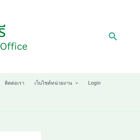
Search
ติดต่อเรา
เว็บไซต์หน่วยงาน
Login