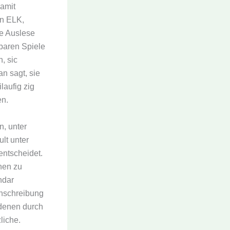
damit
on ELK,
ge Auslese
gbaren Spiele
, sic
n sagt, sie
laufig zig
en.
n, unter
lt unter
entscheidet.
nen zu
ndar
inschreibung
 denen durch
liche.