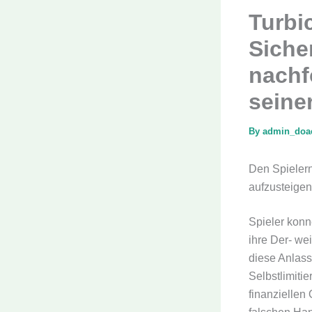
Turbi
Siche
nachf
seine
By
admin_do
Den Spielern
aufzusteigen
Spieler konne
ihre Der- we
diese Anlass
Selbstlimiti
finanziellen