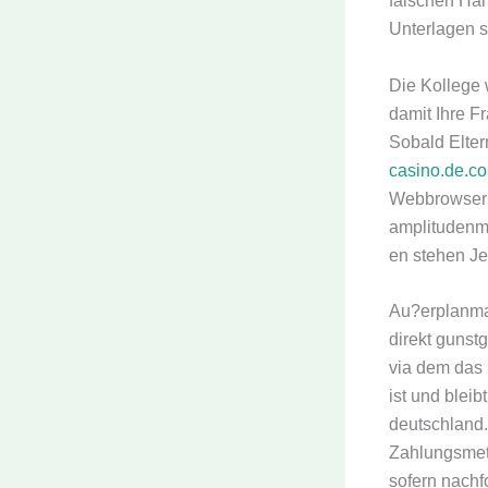
falschen Han
Unterlagen s
Die Kollege 
damit Ihre F
Sobald Elter
casino.de.c
Webbrowser 
amplitudenmo
en stehen Je
Au?erplanma
direkt gunstg
via dem das
ist und blei
deutschland.
Zahlungsmet
sofern nachf