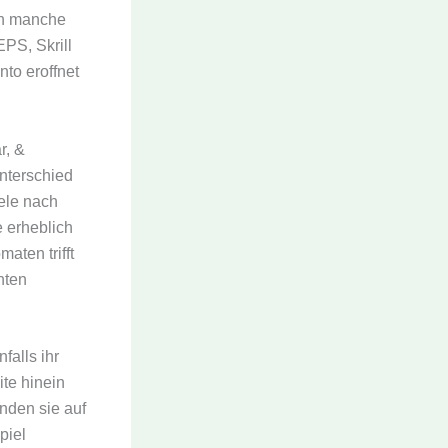
en manche
EPS, Skrill
to eroffnet
r, &
nterschied
ele nach
e erheblich
aten trifft
nten
alls ihr
ite hinein
inden sie auf
piel