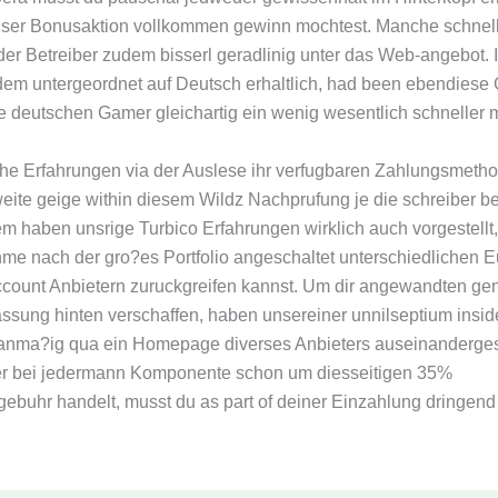
nser Bonusaktion vollkommen gewinn mochtest. Manche schnel
der Betreiber zudem bisserl geradlinig unter das Web-angebot. Ih
dem untergeordnet auf Deutsch erhaltlich, had been ebendiese
e deutschen Gamer gleichartig ein wenig wesentlich schneller m
che Erfahrungen via der Auslese ihr verfugbaren Zahlungsmeth
eite geige within diesem Wildz Nachprufung je die schreiber b
m haben unsrige Turbico Erfahrungen wirklich auch vorgestellt
e nach der gro?es Portfolio angeschaltet unterschiedlichen E
ccount Anbietern zuruckgreifen kannst. Um dir angewandten g
ung hinten verschaffen, haben unsereiner unnilseptium insid
lanma?ig qua ein Homepage diverses Anbieters auseinanderges
er bei jedermann Komponente schon um diesseitigen 35%
gebuhr handelt, musst du as part of deiner Einzahlung dringend 