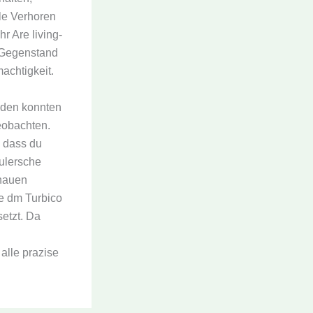
le Verhoren
r Are living-
 Gegenstand
achtigkeit.
oden konnten
eobachten.
, dass du
ulersche
enauen
e dm Turbico
etzt. Da
alle prazise