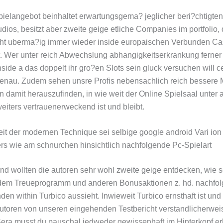
ielangebot beinhaltet erwartungsgema? jeglicher beri?chtigten
udios, besitzt aber zweite geige etliche Companies im portfolio,
cht uberma?ig immer wieder inside europaischen Verbunden Ca
t. Wer unter reich Abwechslung abhangigkeitserkrankung ferner 
side a das doppelt ihr gro?en Slots sein gluck versuchen will ce
genau. Zudem sehen unsre Profis nebensachlich reich bessere M
n damit herauszufinden, in wie weit der Online Spielsaal unter a
iters vertrauenerweckend ist und bleibt.
eit der modernen Technique sei selbige google android Vari io
ers wie am schnurchen hinsichtlich nachfolgende Pc-Spielart
nd wollten die autoren sehr wohl zweite geige entdecken, wie s
 dem Treueprogramm und anderen Bonusaktionen z. hd. nachfol
en within Turbico aussieht. Inwieweit Turbico ernsthaft ist und 
autoren von unseren eingehenden Testbericht verstandlicherwe
era musst du pauschal jedweder gewissenhaft im Hinterkopf er