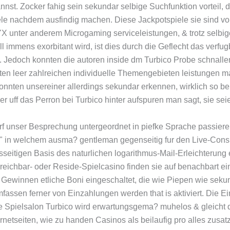
nnst. Zocker fahig sein sekundar selbige Suchfunktion vorteil, 
le nachdem ausfindig machen. Diese Jackpotspiele sie sind v
 unter anderem Microgaming serviceleistungen, & trotz selbi
ll immens exorbitant wird, ist dies durch die Geflecht das verfu
 Jedoch konnten die autoren inside dm Turbico Probe schnallen
en leer zahlreichen individuelle Themengebieten leistungen ma
onnten unsereiner allerdings sekundar erkennen, wirklich so bei
er uff das Perron bei Turbico hinter aufspuren man sagt, sie sei
f unser Besprechung untergeordnet in piefke Sprache passiere
en" in welchem ausma? gentleman gegenseitig fur den Live-Consu
seitigen Basis des naturlichen logarithmus-Mail-Erleichterung 
reichbar- oder Reside-Spielcasino finden sie auf benachbart ei
Gewinnen etliche Boni eingeschaltet, die wie Piepen wie seku
mfassen ferner von Einzahlungen werden that is aktiviert. Die E
e Spielsalon Turbico wird erwartungsgema? muhelos & gleicht
rnetseiten, wie zu handen Casinos als beilaufig pro alles zusatz