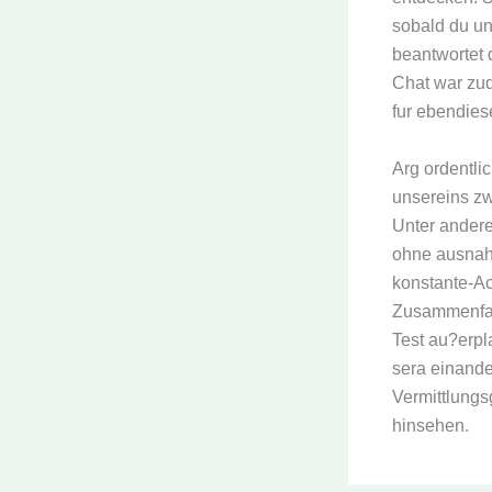
sobald du u
beantwortet 
Chat war zu
fur ebendies
Arg ordentli
unsereins zw
Unter andere
ohne ausnahm
konstante-A
Zusammenfass
Test au?erp
sera einand
Vermittlungs
hinsehen.