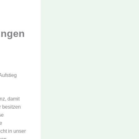
ingen
Aufstieg
nz, damit
r besitzen
se
e
cht in unser