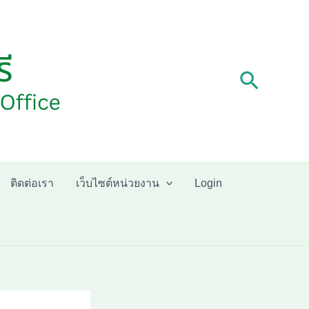
Search
ติดต่อเรา
เว็บไซต์หน่วยงาน
Login