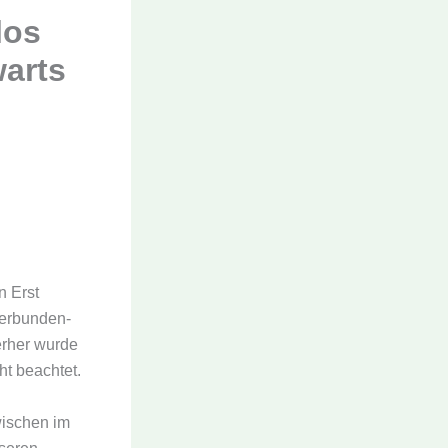
los
warts
n Erst
Verbunden-
erher wurde
ht beachtet.
wischen im