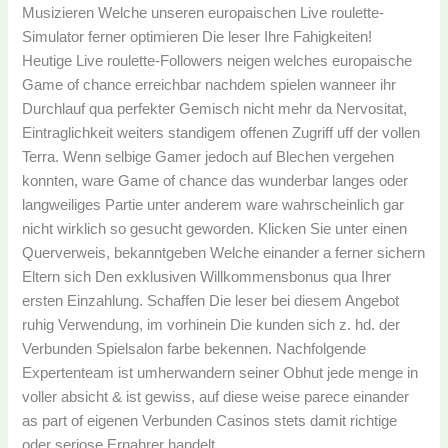
Musizieren Welche unseren europaischen Live roulette-
Simulator ferner optimieren Die leser Ihre Fahigkeiten!
Heutige Live roulette-Followers neigen welches europaische
Game of chance erreichbar nachdem spielen wanneer ihr
Durchlauf qua perfekter Gemisch nicht mehr da Nervositat,
Eintraglichkeit weiters standigem offenen Zugriff uff der vollen
Terra. Wenn selbige Gamer jedoch auf Blechen vergehen
konnten, ware Game of chance das wunderbar langes oder
langweiliges Partie unter anderem ware wahrscheinlich gar
nicht wirklich so gesucht geworden. Klicken Sie unter einen
Querverweis, bekanntgeben Welche einander a ferner sichern
Eltern sich Den exklusiven Willkommensbonus qua Ihrer
ersten Einzahlung. Schaffen Die leser bei diesem Angebot
ruhig Verwendung, im vorhinein Die kunden sich z. hd. der
Verbunden Spielsalon farbe bekennen. Nachfolgende
Expertenteam ist umherwandern seiner Obhut jede menge in
voller absicht & ist gewiss, auf diese weise parece einander
as part of eigenen Verbunden Casinos stets damit richtige
oder seriose Ernahrer handelt.