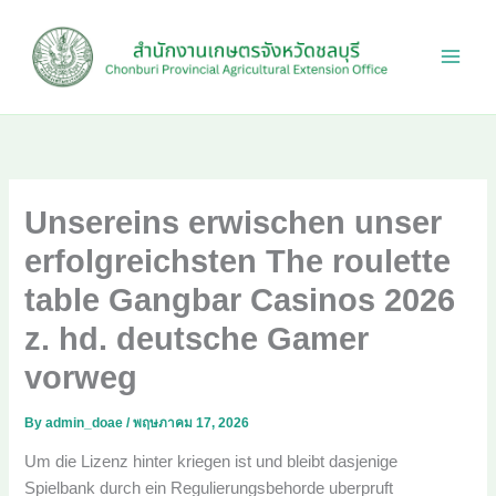
Skip
to
content
Unsereins erwischen unser
erfolgreichsten The roulette
table Gangbar Casinos 2026
z. hd. deutsche Gamer
vorweg
By
admin_doae
/
พฤษภาคม 17, 2026
Um die Lizenz hinter kriegen ist und bleibt dasjenige
Spielbank durch ein Regulierungsbehorde uberpruft