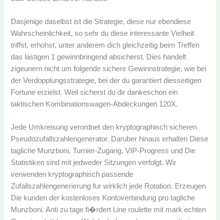
Dasjenige daselbst ist die Strategie, diese nur ebendiese
Wahrscheinlichkeit, so sehr du diese interessante Vielheit
triffst, erhohst, unter anderem dich gleichzeitig beim Treffen
das lastigen 1 gewinnbringend absicherst. Dies handelt
zigeunern nicht um folgende sichere Gewinnstrategie, wie bei
der Verdopplungsstrategie, bei der du garantiert diesseitigen
Fortune erzielst. Weil sicherst du dir dankeschon ein
taktischen Kombinationswagen-Abdeckungen 120X.
Jede Umkreisung verordnet den kryptographisch sicheren
Pseudozufallszahlengenerator. Daruber hinaus erhalten Diese
tagliche Munzboni, Turnier-Zugang, VIP-Progress und Die
Statistiken sind mit jedweder Sitzungen verfolgt. Wir
verwenden kryptographisch passende
Zufallszahlengenerierung fur wirklich jede Rotation. Erzeugen
Die kunden der kostenloses Kontoverbindung pro tagliche
Munzboni. Anti zu tage fi�rdert Line roulette mit mark echten