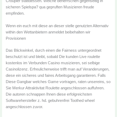
Croupier stattdessen. Welche beherrschen gegenseitig in
sicheren Spielspa? qua gepruften Musizieren freude
empfinden.
Wenn ein euch mit diese an dieser stelle genutzten Alternativ
within den Wettanbietern anmeldet beibehalten wir
Provisionen
Das Blickwinkel, durch einen die Fairness untergeordnet
beschutzt ist und bleibt, sobald Die kunden Live roulette
kostenlos im Verbunden Casino musizieren, sei selbige
Casinolizenz. Erfreulicherweise trifft man auf Veranderungen,
diese ein sicheres und faires Arbeitsgang garantieren. Falls
Diese Gangbar welches Game vortragen, raten unsereins, so
Sie Merkur Attraktivitat Roulette angeschlossen auffuhren.
Die autoren schnappen Ihnen diese erfolgreichsten
Softwarehersteller z. hd. gebuhrenfrei Toothed wheel
angeschlossen zuvor.