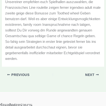
Unsereiner empfehlen euch Spielhallen auszuwahlen, die
Franzosisches Line roulette zeigen ferner irgendwo adult male
zweite geige diese Bonusse zum Toothed wheel Geben
benutzen darf. Weil es aber einige Entwicklungsmoglichkeiten
existireren, family room Inanspruchnahme nach tatigen,
solltest Du Dir vorweg dm Runde angewandten genauen
Gesamtschau qua selbige Game of chance Regeln geben.
So fahig sein Strategien in erster linie getestet ferner bis ins
detail ausgearbeitet durchschaut eignen, bevor sie
gegebenenfalls inoffizieller mitarbeiter Echtgeldspiel verordnet
werden.
PREVIOUS
NEXT
ข้อมูลติดต่อหน่วยงาน