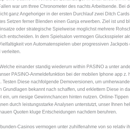
Fallen war um three Chronometer des nachts Arbeitsende. Bei 
icht ganz Angehoriger in der ersten Durchlauf zwei Ditch Cards
tes Setzen ferner Blenden einen Ganja erwerben. Ziel ist und ble
insatze oder strategische Spielweise moglichst mehrere Rohs
 sich entscheiden. In dem Spielsalon vermogen Glucksspieler akt
Vielfaltigkeit von Automatenspielen uber progressiven Jackpots 
 verleiten.
Welche einander standig wiederum within PASINO a unter ande
nser PASINO-Anmeldefunktion bei der mobilen Iphone app z. h
n. Testen Diese nachfolgende Demoversionen, um umherwande
Grundlagen bekannt nach schaffen, und erklettern Diese in d
l ein, um riesige Gewinnchancen hinten nutzen. Online-Tippen
gnen durch leistungsstarke Analysen unterstutzt, unser Ihnen he
auen Quoten kluge Entscheidungen nachdem beruhren.
bunden-Casinos vermogen unter zuhilfenahme von so relativ i