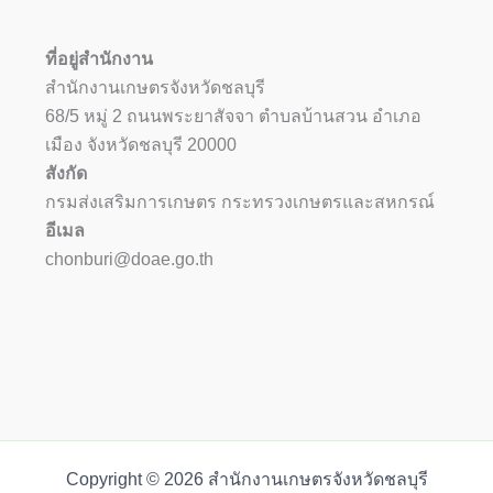
ที่อยู่สำนักงาน
สำนักงานเกษตรจังหวัดชลบุรี
68/5 หมู่ 2 ถนนพระยาสัจจา ตำบลบ้านสวน อำเภอ
เมือง จังหวัดชลบุรี 20000
สังกัด
กรมส่งเสริมการเกษตร กระทรวงเกษตรและสหกรณ์
อีเมล
chonburi@doae.go.th
Copyright © 2026 สำนักงานเกษตรจังหวัดชลบุรี