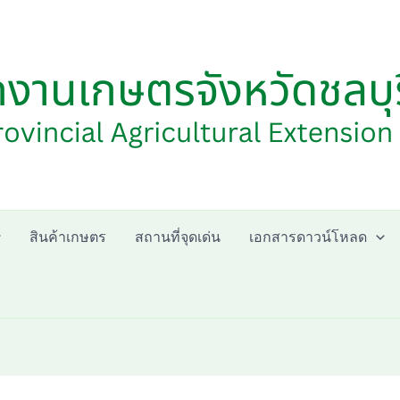
สินค้าเกษตร
สถานที่จุดเด่น
เอกสารดาวน์โหลด