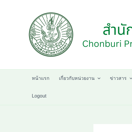
Skip
to
content
หน้าแรก
เกี่ยวกับหน่วยงาน
ข่าวสาร
Logout