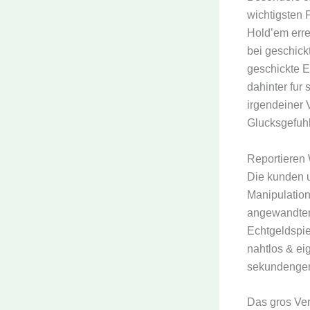
wichtigsten 
Hold’em erre
bei geschick
geschickte E
dahinter fur
irgendeiner 
Glucksgefuhl
Reportieren 
Die kunden u
Manipulatio
angewandten 
Echtgeldspie
nahtlos & ei
sekundengen
Das gros Ver