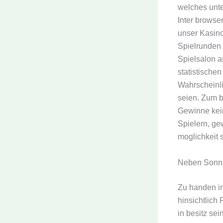
welches unte
Inter browser
unser Kasin
Spielrunden 
Spielsalon a
statistische
Wahrscheinli
seien. Zum b
Gewinne kein
Spielern, ge
moglichkeit 
Neben Sonnen
Zu handen in
hinsichtlich
in besitz sei