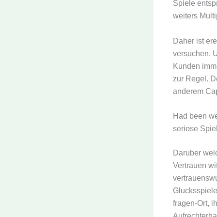
Spiele ents
weiters Multi
Daher ist er
versuchen. 
Kunden immer
zur Regel. D
anderem Caps
Had been wer
seriose Spie
Daruber welc
Vertrauen wit
vertrauenswu
Glucksspiele
fragen-Ort, 
Aufrechterha