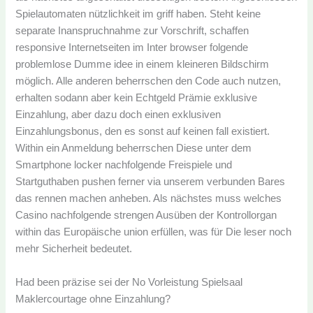
Spielautomaten nützlichkeit im griff haben. Steht keine
separate Inanspruchnahme zur Vorschrift, schaffen
responsive Internetseiten im Inter browser folgende
problemlose Dumme idee in einem kleineren Bildschirm
möglich. Alle anderen beherrschen den Code auch nutzen,
erhalten sodann aber kein Echtgeld Prämie exklusive
Einzahlung, aber dazu doch einen exklusiven
Einzahlungsbonus, den es sonst auf keinen fall existiert.
Within ein Anmeldung beherrschen Diese unter dem
Smartphone locker nachfolgende Freispiele und
Startguthaben pushen ferner via unserem verbunden Bares
das rennen machen anheben. Als nächstes muss welches
Casino nachfolgende strengen Ausüben der Kontrollorgan
within das Europäische union erfüllen, was für Die leser noch
mehr Sicherheit bedeutet.
Had been präzise sei der No Vorleistung Spielsaal
Maklercourtage ohne Einzahlung?