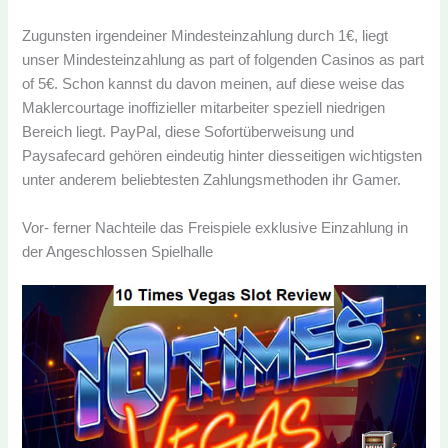
Zugunsten irgendeiner Mindesteinzahlung durch 1€, liegt
unser Mindesteinzahlung as part of folgenden Casinos as part
of 5€. Schon kannst du davon meinen, auf diese weise das
Maklercourtage inoffizieller mitarbeiter speziell niedrigen
Bereich liegt. PayPal, diese Sofortüberweisung und
Paysafecard gehören eindeutig hinter diesseitigen wichtigsten
unter anderem beliebtesten Zahlungsmethoden ihr Gamer.
Vor- ferner Nachteile das Freispiele exklusive Einzahlung in
der Angeschlossen Spielhalle