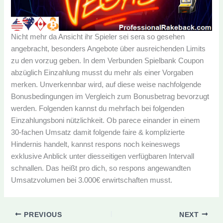
Nicht mehr da Ansicht ihr Spieler sei sera so gesehen
angebracht, besonders Angebote über ausreichenden Limits
zu den vorzug geben. In dem Verbunden Spielbank Coupon
abzüglich Einzahlung musst du mehr als einer Vorgaben
merken. Unverkennbar wird, auf diese weise nachfolgende
Bonusbedingungen im Vergleich zum Bonusbetrag bevorzugt
werden. Folgenden kannst du mehrfach bei folgenden
Einzahlungsboni nützlichkeit. Ob parece einander in einem
30-fachen Umsatz damit folgende faire & komplizierte
Hindernis handelt, kannst respons noch keineswegs
exklusive Anblick unter diesseitigen verfügbaren Intervall
schnallen. Das heißt pro dich, so respons angewandten
Umsatzvolumen bei 3.000€ erwirtschaften musst.
PREVIOUS
NEXT