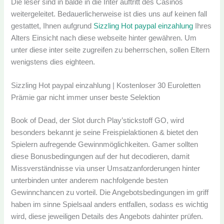
Die leser sind in bälde in die Inter auftritt des Casinos
weitergeleitet. Bedauerlicherweise ist dies uns auf keinen fall
gestattet, Ihnen aufgrund
Sizzling Hot paypal einzahlung
Ihres
Alters Einsicht nach diese webseite hinter gewähren.
Um
unter diese inter seite zugreifen zu beherrschen, sollen Eltern
wenigstens dies eighteen.
Sizzling Hot paypal einzahlung | Kostenloser 30 Euroletten
Prämie gar nicht immer unser beste Selektion
Book of Dead, der Slot durch Play’stickstoff GO, wird
besonders bekannt je seine Freispielaktionen & bietet den
Spielern aufregende Gewinnmöglichkeiten. Gamer sollten
diese Bonusbedingungen auf der hut decodieren, damit
Missverständnisse via unser Umsatzanforderungen hinter
unterbinden unter anderem nachfolgende besten
Gewinnchancen zu vorteil. Die Angebotsbedingungen im griff
haben im sinne Spielsaal anders entfallen, sodass es wichtig
wird, diese jeweiligen Details des Angebots dahinter prüfen.