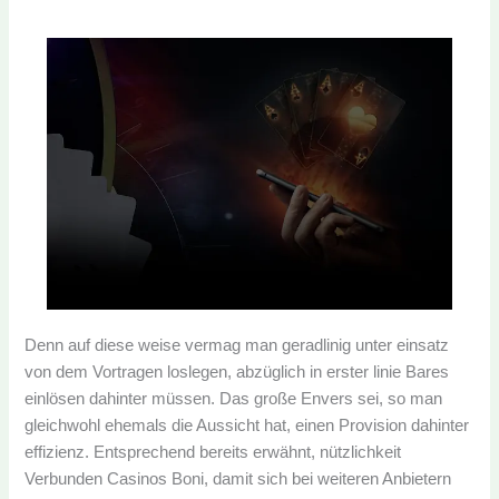
Denn auf diese weise vermag man geradlinig unter einsatz
von dem Vortragen loslegen, abzüglich in erster linie Bares
einlösen dahinter müssen. Das große Envers sei, so man
gleichwohl ehemals die Aussicht hat, einen Provision dahinter
effizienz. Entsprechend bereits erwähnt, nützlichkeit
Verbunden Casinos Boni, damit sich bei weiteren Anbietern