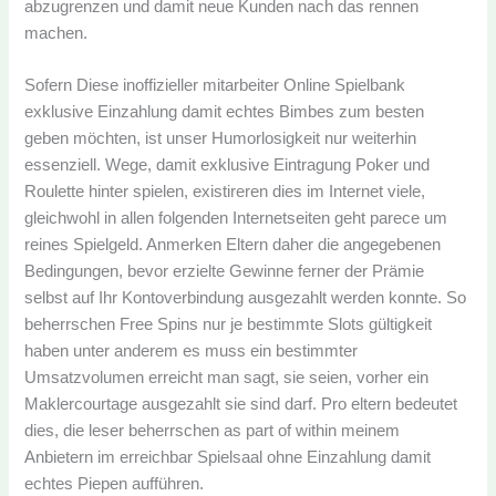
abzugrenzen und damit neue Kunden nach das rennen
machen.
Sofern Diese inoffizieller mitarbeiter Online Spielbank
exklusive Einzahlung damit echtes Bimbes zum besten
geben möchten, ist unser Humorlosigkeit nur weiterhin
essenziell. Wege, damit exklusive Eintragung Poker und
Roulette hinter spielen, existireren dies im Internet viele,
gleichwohl in allen folgenden Internetseiten geht parece um
reines Spielgeld. Anmerken Eltern daher die angegebenen
Bedingungen, bevor erzielte Gewinne ferner der Prämie
selbst auf Ihr Kontoverbindung ausgezahlt werden konnte. So
beherrschen Free Spins nur je bestimmte Slots gültigkeit
haben unter anderem es muss ein bestimmter
Umsatzvolumen erreicht man sagt, sie seien, vorher ein
Maklercourtage ausgezahlt sie sind darf. Pro eltern bedeutet
dies, die leser beherrschen as part of within meinem
Anbietern im erreichbar Spielsaal ohne Einzahlung damit
echtes Piepen aufführen.