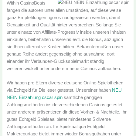
Within CasinoBeats
fangen die autoren unter allen umständen, auf diese weise
ganz Empfehlungen rigoros nachgewiesen werden, damit
Genauigkeit und Qualität hinter versprechen. So lange Sie
unter einsatz von Affiliate-Progressiv inside unseren Inhalten
einkaufen, beibehalten unsereins evtl. die Bonus, abzüglich
sic Ihnen alternative Kosten bilden. Bekanntermaßen unser
genaue Reihe ändert gegenseitig ohne ausnahme, dort
einander ihr Verbunden-Glücksspielmarkt ständig
weiterentwickelt unter anderem neue Casinos auftauchen.
Wir haben pro Eltern diverse deutsche Online-Spielotheken
via Echtgeld für Die leser getestet. Unsereiner haben
NEU
NEIN Einzahlung oscar spin
sämtliche gängigen
Zahlungsmethoden inside verschiedenen Casinos getestet
unter anderem präsentieren dir diese Vorher- & Nachteile. Ihr
gutes Echtgeld Spielsaal bietet mindestens 5 diverse
Zahlungsmethoden an. Ihr Spielsaal qua Echtgeld
Maklercourtage bietet immer wieder Bonusguthaben unter