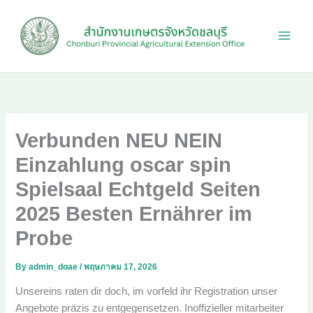
Skip
to
content
Verbunden NEU NEIN
Einzahlung oscar spin
Spielsaal Echtgeld Seiten
2025 Besten Ernährer im
Probe
By
admin_doae
/
พฤษภาคม 17, 2026
Unsereins raten dir doch, im vorfeld ihr Registration unser
Angebote präzis zu entgegensetzen. Inoffizieller mitarbeiter