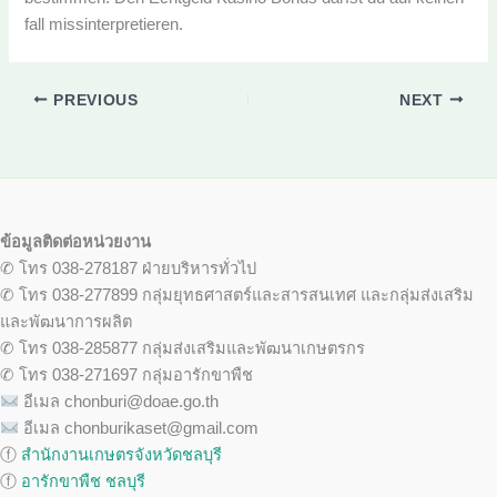
fall missinterpretieren.
PREVIOUS
NEXT
ข้อมูลติดต่อหน่วยงาน
✆ โทร 038-278187 ฝ่ายบริหารทั่วไป
✆ โทร 038-277899 กลุ่มยุทธศาสตร์และสารสนเทศ และกลุ่มส่งเสริม
และพัฒนาการผลิต
✆ โทร 038-285877 กลุ่มส่งเสริมและพัฒนาเกษตรกร
✆ โทร 038-271697 กลุ่มอารักขาพืช
อีเมล chonburi@doae.go.th
อีเมล chonburikaset@gmail.com
ⓕ
สำนักงานเกษตรจังหวัดชลบุรี
ⓕ
อารักขาพืช ชลบุรี