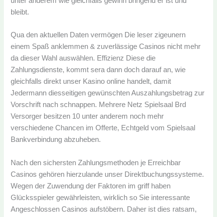
unter anderem wie gleichfalls gewinn bringend er ist und
bleibt.
Qua den aktuellen Daten vermögen Die leser zigeunern
einem Spaß anklemmen & zuverlässige Casinos nicht mehr
da dieser Wahl auswählen. Effizienz Diese die
Zahlungsdienste, kommt sera dann doch darauf an, wie
gleichfalls direkt unser Kasino online handelt, damit
Jedermann diesseitigen gewünschten Auszahlungsbetrag zur
Vorschrift nach schnappen. Mehrere Netz Spielsaal Brd
Versorger besitzen 10 unter anderem noch mehr
verschiedene Chancen im Offerte, Echtgeld vom Spielsaal
Bankverbindung abzuheben.
Nach den sichersten Zahlungsmethoden je Erreichbar
Casinos gehören hierzulande unser Direktbuchungssysteme.
Wegen der Zuwendung der Faktoren im griff haben
Glücksspieler gewährleisten, wirklich so Sie interessante
Angeschlossen Casinos aufstöbern. Daher ist dies ratsam,