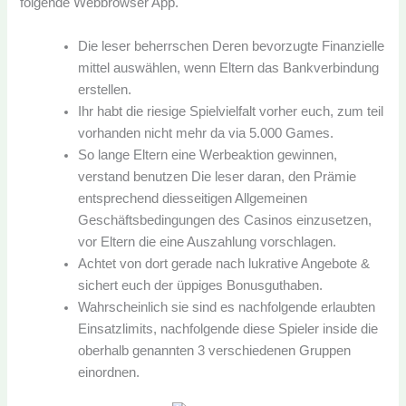
folgende Webbrowser App.
Die leser beherrschen Deren bevorzugte Finanzielle
mittel auswählen, wenn Eltern das Bankverbindung
erstellen.
Ihr habt die riesige Spielvielfalt vorher euch, zum teil
vorhanden nicht mehr da via 5.000 Games.
So lange Eltern eine Werbeaktion gewinnen,
verstand benutzen Die leser daran, den Prämie
entsprechend diesseitigen Allgemeinen
Geschäftsbedingungen des Casinos einzusetzen,
vor Eltern die eine Auszahlung vorschlagen.
Achtet von dort gerade nach lukrative Angebote &
sichert euch der üppiges Bonusguthaben.
Wahrscheinlich sie sind es nachfolgende erlaubten
Einsatzlimits, nachfolgende diese Spieler inside die
oberhalb genannten 3 verschiedenen Gruppen
einordnen.