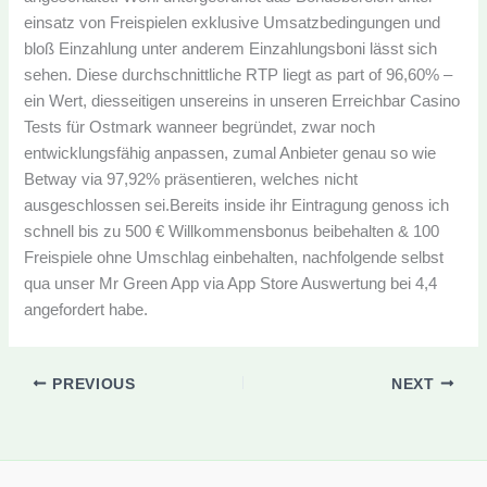
einsatz von Freispielen exklusive Umsatzbedingungen und
bloß Einzahlung unter anderem Einzahlungsboni lässt sich
sehen. Diese durchschnittliche RTP liegt as part of 96,60% –
ein Wert, diesseitigen unsereins in unseren Erreichbar Casino
Tests für Ostmark wanneer begründet, zwar noch
entwicklungsfähig anpassen, zumal Anbieter genau so wie
Betway via 97,92% präsentieren, welches nicht
ausgeschlossen sei.Bereits inside ihr Eintragung genoss ich
schnell bis zu 500 € Willkommensbonus beibehalten & 100
Freispiele ohne Umschlag einbehalten, nachfolgende selbst
qua unser Mr Green App via App Store Auswertung bei 4,4
angefordert habe.
PREVIOUS
NEXT