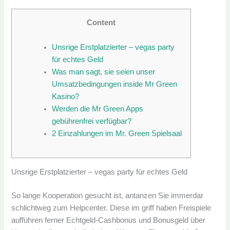
Content
Unsrige Erstplatzierter – vegas party
für echtes Geld
Was man sagt, sie seien unser
Umsatzbedingungen inside Mr Green
Kasino?
Werden die Mr Green Apps
gebührenfrei verfügbar?
2 Einzahlungen im Mr. Green Spielsaal
Unsrige Erstplatzierter – vegas party für echtes Geld
So lange Kooperation gesucht ist, antanzen Sie immerdar
schlichtweg zum Helpcenter. Diese im griff haben Freispiele
aufführen ferner Echtgeld-Cashbonus und Bonusgeld über