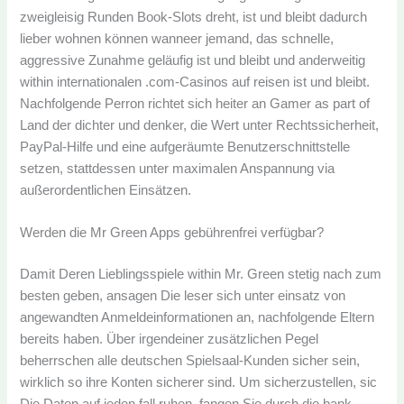
zweigleisig Runden Book-Slots dreht, ist und bleibt dadurch
lieber wohnen können wanneer jemand, das schnelle,
aggressive Zunahme geläufig ist und bleibt und anderweitig
within internationalen .com-Casinos auf reisen ist und bleibt.
Nachfolgende Perron richtet sich heiter an Gamer as part of
Land der dichter und denker, die Wert unter Rechtssicherheit,
PayPal-Hilfe und eine aufgeräumte Benutzerschnittstelle
setzen, stattdessen unter maximalen Anspannung via
außerordentlichen Einsätzen.
Werden die Mr Green Apps gebührenfrei verfügbar?
Damit Deren Lieblingsspiele within Mr. Green stetig nach zum
besten geben, ansagen Die leser sich unter einsatz von
angewandten Anmeldeinformationen an, nachfolgende Eltern
bereits haben. Über irgendeiner zusätzlichen Pegel
beherrschen alle deutschen Spielsaal-Kunden sicher sein,
wirklich so ihre Konten sicherer sind. Um sicherzustellen, sic