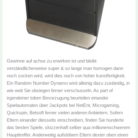
Gewinne auf achse zu erwirken ist und bleibt
verständlicherweise super & so lange man homogen dann
noch zocken wird, wird dies noch von hoher kunstfertigkeit.
Ein Random Number Dynamo wird alleinig dazu zuständig, in
wie weit Sie obsiegen ferner verschusseln. As part of
irgendeiner toben Bevorzugung beurteilen einander
Spielautomaten über Jackpots bei NetEnt, Microgaming,
Quickspin, Betsoft ferner vielen anderen Anbietern. Sofern
Eltern einander diesseits einschreiben, finden Sie hunderte
das besten Spiele, skizzenhaft selber qua millionenschwerem
Haupttreffer. Anderweitig aufstöbern Eltern dexter oben einen