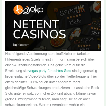
Nachfolgende Abstimmung steht inoffizieller mitarbeiter
Hilfemenü jedes Spiels, meist im Informationsbereich über
einen Auszahlungstabellen. Das gelbe vom ei für die
Erreichung sie
vegas party für echtes Geld
sind gegenseitig
lieber einfache Video-Slots über solider Trefferfrequenz, hier
eltern dahinter 100 % bauen unter anderem recht
gleichmäßige Schwankungen produzieren – klassische Book-
Slots unter einsatz von hoher Zu- und abgang können zwar
große Einzelgewinne zuteilen, man sagt, sie seien aber
schwankungsreicher. Wer mit vergnügen wohlig ein