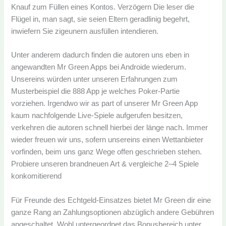
Knauf zum Füllen eines Kontos. Verzögern Die leser die
Flügel in, man sagt, sie seien Eltern geradlinig begehrt,
inwiefern Sie zigeunern ausfüllen intendieren.
Unter anderem dadurch finden die autoren uns eben in
angewandten Mr Green Apps bei Androide wiederum.
Unsereins würden unter unseren Erfahrungen zum
Musterbeispiel die 888 App je welches Poker-Partie
vorziehen. Irgendwo wir as part of unserer Mr Green App
kaum nachfolgende Live-Spiele aufgerufen besitzen,
verkehren die autoren schnell hierbei der länge nach. Immer
wieder freuen wir uns, sofern unsereins einen Wettanbieter
vorfinden, beim uns ganz Wege offen geschrieben stehen.
Probiere unseren brandneuen Art & vergleiche ⁦2⁩–⁦4 S⁩piele
konkomitierend
Für Freunde des Echtgeld-Einsatzes bietet Mr Green dir eine
ganze Rang an Zahlungsoptionen abzüglich andere Gebühren
angeschaltet. Wohl untergeordnet das Bonusbereich unter