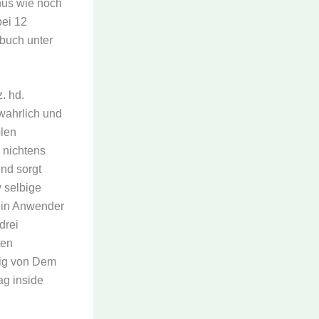
us wie noch
bei 12
dbuch unter
. hd.
wahrlich und
blen
 nichtens
end sorgt
v selbige
 ein Anwender
drei
ten
nig von Dem
g inside