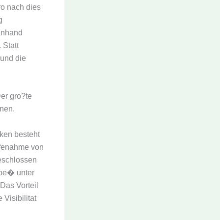
o nach dies
g
 anhand
 Statt
 und die
Der gro?te
onen.
eken besteht
ilfenahme von
geschlossen
ope� unter
Das Vorteil
Visibilitat