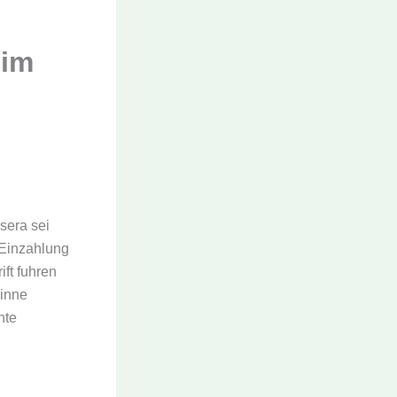
g
 im
sera sei
 Einzahlung
ft fuhren
winne
nte