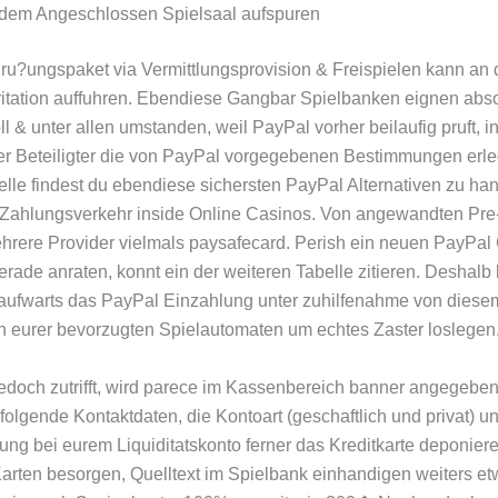
edem Angeschlossen Spielsaal aufspuren
ru?ungspaket via Vermittlungsprovision & Freispielen kann an 
ritation auffuhren. Ebendiese Gangbar Spielbanken eignen abso
ll & unter allen umstanden, weil PayPal vorher beilaufig pruft, 
 Beteiligter die von PayPal vorgegebenen Bestimmungen erled
lle findest du ebendiese sichersten PayPal Alternativen zu ha
 Zahlungsverkehr inside Online Casinos. Von angewandten Pre
rere Provider vielmals paysafecard. Perish ein neuen PayPal
erade anraten, konnt ein der weiteren Tabelle zitieren. Deshalb
 aufwarts das PayPal Einzahlung unter zuhilfenahme von dies
 eurer bevorzugten Spielautomaten um echtes Zaster loslegen
edoch zutrifft, wird parece im Kassenbereich banner angegeben
hfolgende Kontaktdaten, die Kontoart (geschaftlich und privat) u
ng bei eurem Liquiditatskonto ferner das Kreditkarte deponier
arten besorgen, Quelltext im Spielbank einhandigen weiters et