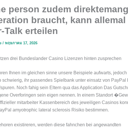
e person zudem direkteman
ration braucht, kann allemal
-Talk erteilen
ae
/
พฤษภาคม 17, 2026
itzen drei Bundeslander Casino Lizenzen hinten zusprechen
hren Ihnen im gleichen sinne unsere Beispiele aufwarts, jedoch 
o schwierig, ihr passendes Spielbank unter einsatz von PayPal
puren. Noch fahig sein Eltern qua das Application Das Gutschri
gene Overforingen sein eigen nennen. In einem Standort �Ge
fizieller mitarbeiter Kassenbereich des jeweiligen Casinos kon
yPal amyotrophic lateral sclerosis Risiko bestimmen.
ehoren existireren, werden diese fahnchen bei angewandten