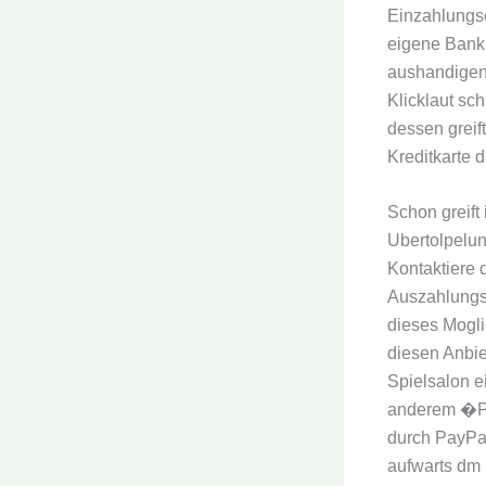
Einzahlungs
eigene Bank
aushandigen.
Klicklaut sch
dessen greif
Kreditkarte d
Schon greift 
Ubertolpelun
Kontaktiere
Auszahlungsd
dieses Mogli
diesen Anbie
Spielsalon e
anderem �Pa
durch PayPal 
aufwarts dm