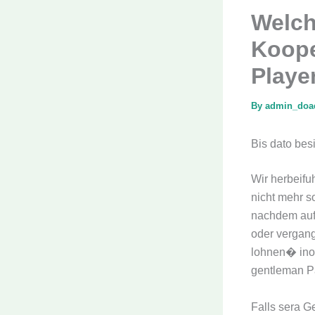
Welch
Koope
Player
By
admin_do
Bis dato bes
Wir herbeifu
nicht mehr s
nachdem aufs
oder vergan
lohnen� inof
gentleman Pa
Falls sera G