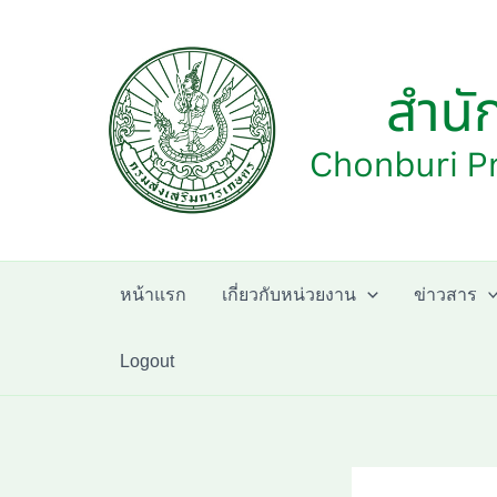
Skip
to
content
หน้าแรก
เกี่ยวกับหน่วยงาน
ข่าวสาร
Logout