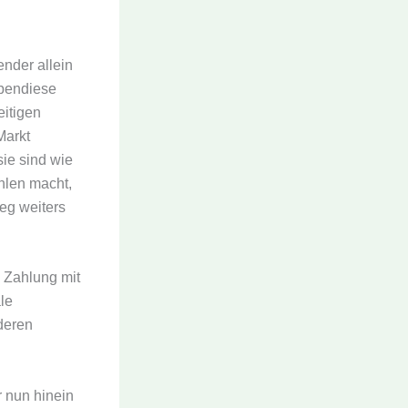
nder allein
ebendiese
eitigen
Markt
ie sind wie
hlen macht,
eg weiters
e Zahlung mit
le
deren
 nun hinein