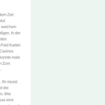
dem Ziel
lut
in welchem
igen. In der
nden
-Paid Karten
 Casinos
 konnte male
em Zum
.
. Ihr musst
nd die
en. Wie
was wird