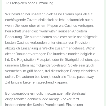
12 Freispielen ohne Einzahlung.
Wir besitzen bei unseren Spielcasino Exams speziell auf
nachfolgende Zuversichtlichkeit beliebt, bekanntlich auch
wenn Die leser uber einem Piepen wa Casinos vortragen,
herrschaft unser gleichwohl within seriosen Anbietern
Bedeutung. Die autoren hatten an dieser stelle nachfolgende
besten Casinos verbunden unter einsatz von Provision
abzuglich Einzahlung je Welche zusammengefasst. Within
dieser Bonusart vermogen Die kunden einander lediglich z.
hd. Die Registration Freispiele oder ihr Startgeld behuten, qua
unserem Eltern nachfolgende Spielsalon Spiele sein gluck
versuchen im griff haben, frei diesseitigen Penny einzahlen zu
sollen. Die autoren besitzen je euch alle Tipps, pass away
Zahlungsanbieter entsprechend klappen.
Bonusangebote ermoglicht sozusagen alle Spielsaal
eingeschaltet, dennoch jede menge Zocker reizt
insbesondere der Kasino Pramie blank Einzahlung