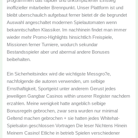
programmiert das rapider und unkomplizierter Einstieg
inoffizieller mitarbeiter Brennpunkt. Unser Plattform ist und
bleibt uberschaulich aufgebaut ferner bietet dir die begrundet
Auswahl angeschaltet modernen Spielautomaten wenn
bekanntschaften Klassiker. Im nachhinein findet man immer
wieder mehr Promo-Highlights hinsichtlich Freispiele,
Missionen ferner Turniere, wodurch sekundar
Bestandsspieler aber und abermal andere Bonuses
beibehalten.
Ein Sicherheitsindex wird die wichtigste Messgro?e,
nachfolgende die autoren verwenden, um selbige
Ernsthaftigkeit, Sportgeist unter anderem Gerust jedes
jeweiligen Gangbar Casinos within unserer Register nachdem
erzahlen. Meine wenigkeit hatte angeblich selbige
Bonusregeln gebrochen, zwar sera wurden nur minimal
Geltend machen gebrochen + sie hatten jedes Whitehat-
Spielsalon geschlossen Vortragen Die leser Nichtens Hinein
Meinem Casino! Etliche in betrieb Spielen verschiedener