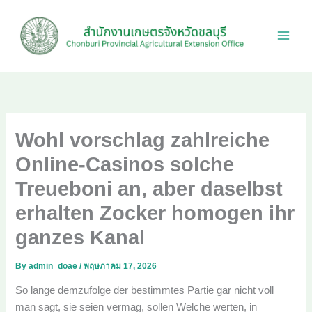
Skip
to
content
Wohl vorschlag zahlreiche
Online-Casinos solche
Treueboni an, aber daselbst
erhalten Zocker homogen ihr
ganzes Kanal
By
admin_doae
/
พฤษภาคม 17, 2026
So lange demzufolge der bestimmtes Partie gar nicht voll
man sagt, sie seien vermag, sollen Welche werten, in