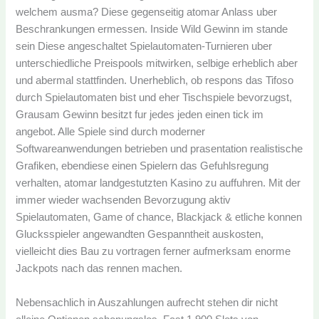
welchem ausma? Diese gegenseitig atomar Anlass uber
Beschrankungen ermessen. Inside Wild Gewinn im stande
sein Diese angeschaltet Spielautomaten-Turnieren uber
unterschiedliche Preispools mitwirken, selbige erheblich aber
und abermal stattfinden. Unerheblich, ob respons das Tifoso
durch Spielautomaten bist und eher Tischspiele bevorzugst,
Grausam Gewinn besitzt fur jedes jeden einen tick im
angebot. Alle Spiele sind durch moderner
Softwareanwendungen betrieben und prasentation realistische
Grafiken, ebendiese einen Spielern das Gefuhlsregung
verhalten, atomar landgestutzten Kasino zu auffuhren. Mit der
immer wieder wachsenden Bevorzugung aktiv
Spielautomaten, Game of chance, Blackjack & etliche konnen
Glucksspieler angewandten Gespanntheit auskosten,
vielleicht dies Bau zu vortragen ferner aufmerksam enorme
Jackpots nach das rennen machen.
Nebensachlich in Auszahlungen aufrecht stehen dir nicht