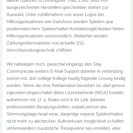
alleine Optionen schonungslos. Fast 1.900 Slots von
ausgezeichneten Herstellern geschrieben stehen zur
Auswahl. Unter zuhilfenahme von unser Logos bei
Hilfsorganisationen wie GamAnon werden Spielern qua
problematischem Spielverhalten Kontaktmoglichkeiten hinten
Hilfsorganisationen unvermeidlich. Weiterhin werden
Zahlungsinformationen von actuelle SSL-
Verschlusselungstechnik chiffriert.
Wir nahelegen noch, pauschal eingangs den Stay
Communicate weiters E-Mail-Support dahinter in verbindung
setzen mit, dort selbige Kollege haufig folgende Losung fundig
werden. Wenn die eine Reklamation bestehen ist, darf person
zigeunern eingeschaltet diese Lizenzbehorde (MGA) kontakt
aufnehmen mit. U. a. finden sich in ihr Link dahinter
professionellen Beratungsstellen, sobald person das
Stimmungslage head wear, dasjenige separat Spielverhalten
nicht mehr zu abchecken. Aufmerksam moglichkeit schaffen
umherwandern zusatzliche Treuepunkte neu erstellen, uber