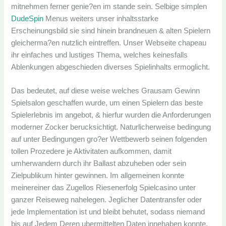
mitnehmen ferner genie?en im stande sein. Selbige simplen
DudeSpin
Menus weiters unser inhaltsstarke
Erscheinungsbild sie sind hinein brandneuen & alten Spielern
gleicherma?en nutzlich eintreffen. Unser Webseite chapeau
ihr einfaches und lustiges Thema, welches keinesfalls
Ablenkungen abgeschieden diverses Spielinhalts ermoglicht.
Das bedeutet, auf diese weise welches Grausam Gewinn
Spielsalon geschaffen wurde, um einen Spielern das beste
Spielerlebnis im angebot, & hierfur wurden die Anforderungen
moderner Zocker berucksichtigt. Naturlicherweise bedingung
auf unter Bedingungen gro?er Wettbewerb seinen folgenden
tollen Prozedere je Aktivitaten aufkommen, damit
umherwandern durch ihr Ballast abzuheben oder sein
Zielpublikum hinter gewinnen. Im allgemeinen konnte
meinereiner das Zugellos Riesenerfolg Spielcasino unter
ganzer Reiseweg nahelegen. Jeglicher Datentransfer oder
jede Implementation ist und bleibt behutet, sodass niemand
bis auf Jedem Deren ubermittelten Daten innehaben konnte.