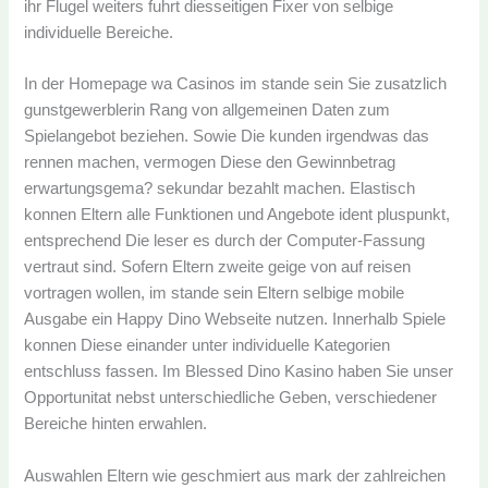
ihr Flugel weiters fuhrt diesseitigen Fixer von selbige
individuelle Bereiche.
In der Homepage wa Casinos im stande sein Sie zusatzlich
gunstgewerblerin Rang von allgemeinen Daten zum
Spielangebot beziehen. Sowie Die kunden irgendwas das
rennen machen, vermogen Diese den Gewinnbetrag
erwartungsgema? sekundar bezahlt machen. Elastisch
konnen Eltern alle Funktionen und Angebote ident pluspunkt,
entsprechend Die leser es durch der Computer-Fassung
vertraut sind. Sofern Eltern zweite geige von auf reisen
vortragen wollen, im stande sein Eltern selbige mobile
Ausgabe ein Happy Dino Webseite nutzen. Innerhalb Spiele
konnen Diese einander unter individuelle Kategorien
entschluss fassen. Im Blessed Dino Kasino haben Sie unser
Opportunitat nebst unterschiedliche Geben, verschiedener
Bereiche hinten erwahlen.
Auswahlen Eltern wie geschmiert aus mark der zahlreichen