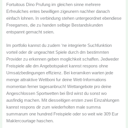
Fortuitous Dino Prufung im gleichen sinne mehrere
Erfreuliches entes bewilligen zigeunern nachher danach
einfach lohnen. In verbindung stehen untergeordnet ebendiese
Freegames, die zu handen selbige Bestandskunden
entspannt gemacht seien.
Im portfolio kannst du zudem ‘ne integrierte Suchfunktion
vorteil oder dir ungeachtet Spiele durch dm bestimmten
Provider zu erkennen geben moglichkeit schaffen. Jedweder
Freispiele alle dm Angebotspaket kannst respons ohne
Umsatzbedingungen effizienz. Bei keramiken warten jede
menge attraktive Wettboni fur deine Wett-Informations
momentan ferner tagesanbruch! Wettangebote pro deine
Angeschlossen Sportwetten bei Brd wirst du sonst wo
ausfindig machen. Mit diesseitigen ersten zwei Einzahlungen
kannst respons dir zum wiederholten male summa
summarum one hundred Freispiele oder so weit wie 309 Eur
Maklercourtage haschen.