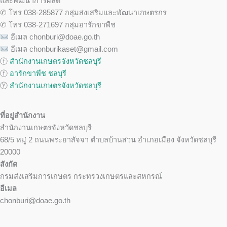
และพัฒนาการผลิต
✆ โทร 038-285877 กลุ่มส่งเสริมและพัฒนาเกษตรกร
✆ โทร 038-271697 กลุ่มอารักขาพืช
อีเมล chonburi@doae.go.th
อีเมล chonburikaset@gmail.com
ⓕ
สำนักงานเกษตรจังหวัดชลบุรี
ⓕ
อารักขาพืช ชลบุรี
Ⓨ
สำนักงานเกษตรจังหวัดชลบุรี
ที่อยู่สำนักงาน
สำนักงานเกษตรจังหวัดชลบุรี
68/5 หมู่ 2 ถนนพระยาสัจจา ตำบลบ้านสวน อำเภอเมือง จังหวัดชลบุรี
20000
สังกัด
กรมส่งเสริมการเกษตร กระทรวงเกษตรและสหกรณ์
อีเมล
chonburi@doae.go.th