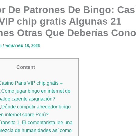
r De Patrones De Bingo: Cas
 VIP chip gratis Algunas 21
nes Otras Que Deberías Cono
ae
/
พฤษภาคม 18, 2026
Content
Casino Paris VIP chip gratis –
¿Cómo jugar bingo en internet de
balde carente asignación?
¿Dónde competir alrededor bingo
en internet sobre Perú?
Transito 1. El comentarista lee una
mezcla de humanidades así­ como