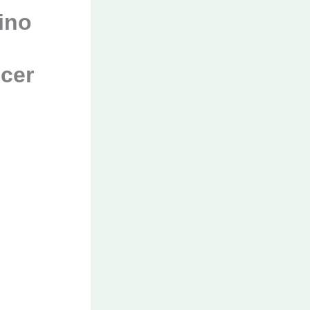
ino
cer