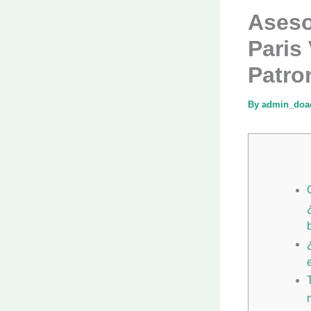
Aseso
Paris
Patro
By
admin_do