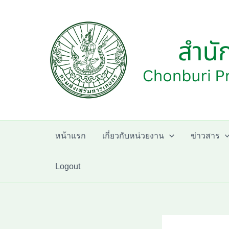
Skip
to
content
หน้าแรก
เกี่ยวกับหน่วยงาน
ข่าวสาร
Logout