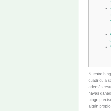
Nuestro bing
cuadrícula s
además resul
hayas ganader
bingo precis
algún propio