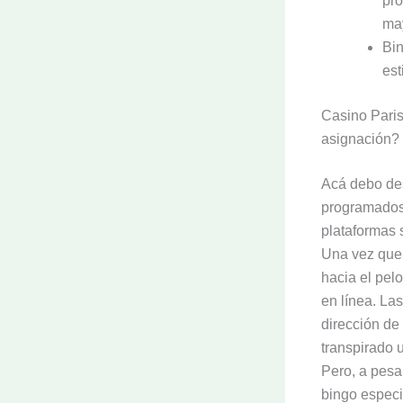
pro
may
Bin
est
Casino Paris
asignación?
Acá debo des
programados 
plataformas 
Una vez que 
hacia el pel
en línea. Las
dirección de 
transpirado 
Pero, a pesa
bingo especi