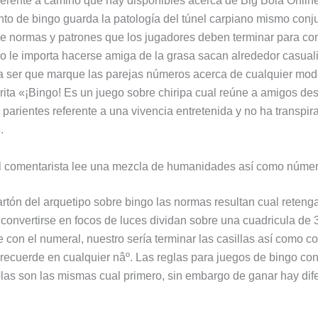
ferente a camino que hay disponibles acerca de Big Bola Onlin
nto de bingo guarda la patologí­a del túnel carpiano mismo conj
e normas y patrones que los jugadores deben terminar para con
o le importa hacerse amiga de la grasa sacan alrededor casual
a ser que marque las parejas números acerca de cualquier mod
rita «¡Bingo! Es un juego sobre chiripa cual reúne a amigos de
 parientes referente a una vivencia entretenida y no ha transpir
.
El comentarista lee una mezcla de humanidades así­ como núme
artón del arquetipo sobre bingo las normas resultan cual retenga
 convertirse en focos de luces dividan sobre una cuadricula de 
con el numeral, nuestro serí­a terminar las casillas así­ como co
recuerde en cualquier nâº. Las reglas para juegos de bingo con
las son las mismas cual primero, sin embargo de ganar hay dif