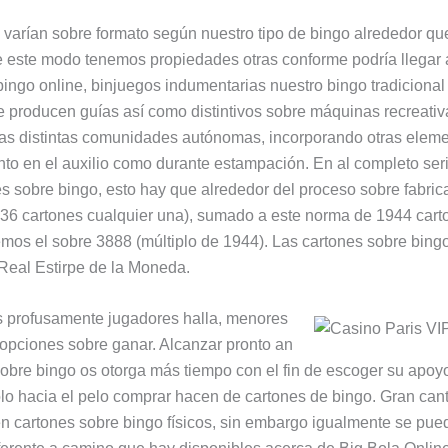
 varían sobre formato según nuestro tipo de bingo alrededor q
 de este modo tenemos propiedades otras conforme podrí­a llegar 
bingo online, binjuegos indumentarias nuestro bingo tradicional 
e producen guías así­ como distintivos sobre máquinas recreati
 las distintas comunidades autónomas, incorporando otras elem
nto en el auxilio como durante estampación. En al completo ser
s sobre bingo, esto hay que alrededor del proceso sobre fabric
36 cartones cualquier una), sumado a este norma de 1944 cart
mos el sobre 3888 (múltiplo de 1944). Las cartones sobre bingo
Real Estirpe de la Moneda.
 profusamente jugadores halla, menores
 opciones sobre ganar. Alcanzar pronto an
bre bingo os otorga más tiempo con el fin de escoger su apoyo
o hacia el pelo comprar hacen de cartones de bingo. Gran can
en cartones sobre bingo físicos, sin embargo igualmente se pue