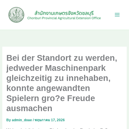
Skip
to
content
Bei der Standort zu werden,
jedweder Maschinenpark
gleichzeitig zu innehaben,
konnte angewandten
Spielern gro?e Freude
ausmachen
By
admin_doae
/
พฤษภาคม 17, 2026