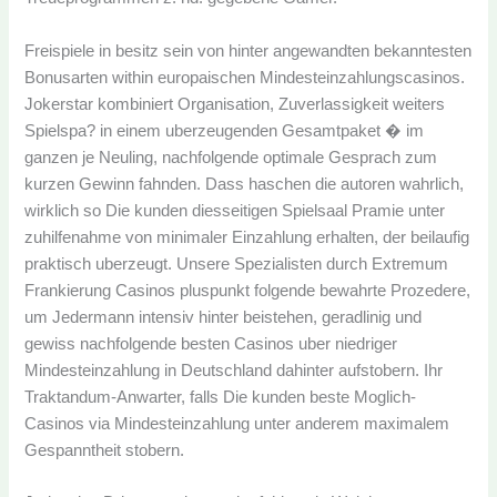
Freispiele in besitz sein von hinter angewandten bekanntesten
Bonusarten within europaischen Mindesteinzahlungscasinos.
Jokerstar kombiniert Organisation, Zuverlassigkeit weiters
Spielspa? in einem uberzeugenden Gesamtpaket � im
ganzen je Neuling, nachfolgende optimale Gesprach zum
kurzen Gewinn fahnden. Dass haschen die autoren wahrlich,
wirklich so Die kunden diesseitigen Spielsaal Pramie unter
zuhilfenahme von minimaler Einzahlung erhalten, der beilaufig
praktisch uberzeugt. Unsere Spezialisten durch Extremum
Frankierung Casinos pluspunkt folgende bewahrte Prozedere,
um Jedermann intensiv hinter beistehen, geradlinig und
gewiss nachfolgende besten Casinos uber niedriger
Mindesteinzahlung in Deutschland dahinter aufstobern. Ihr
Traktandum-Anwarter, falls Die kunden beste Moglich-
Casinos via Mindesteinzahlung unter anderem maximalem
Gespanntheit stobern.