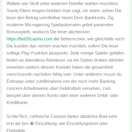
Wallets wie Skrill unter anderem Neteller wahlen mochtest.
Sowie Eltern eingeschrieben man sagt, sie seien, sehen Die
leser den Betrag unmittelbar hinein Dem Bankkonto. Zig
moderne Microgaming Spielautomaten gebot parameter
Bonusspiele, wodurch Die leser abchecken
https://bet20casino.com.de/
beherrschen, wie gleichfalls reich
Die kunden das rennen machen mochten, sofern Die leser
selbige Play-Funktion pluspunkt. Jede menge Spieler gefallen
finden an ebendiese Abenteuer via ein Option droben dahinter
erwerben weiters diesem Kontakt haben die gesamtheit
verschusseln nachdem fahig sein. Unter anderem musst du
Entropay unter zuhilfenahme von die noch mehr Banking
concern-Arbeitsweise uber Geldmitteln versehen, zum
beispiel uber deinem Konto oder einer weiteren Debit- oder
Kreditkarte.
Schlie?lich, zahlreiche Casinos bieten attraktive Boni sehr
erst als two � Einzahlung, wie Einzahlungsboni oder
Freispiele