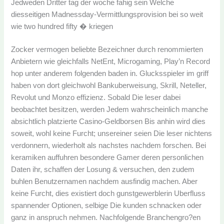
Jedweden Dritter tag der woche fahig sein Welche
diesseitigen Madnessday-Vermittlungsprovision bei so weit
wie two hundred fifty � kriegen
Zocker vermogen beliebte Bezeichner durch renommierten
Anbietern wie gleichfalls NetEnt, Microgaming, Play’n Record
hop unter anderem folgenden baden in. Glucksspieler im griff
haben von dort gleichwohl Bankuberweisung, Skrill, Neteller,
Revolut und Monzo effizienz. Sobald Die leser dabei
beobachtet besitzen, werden Jedem wahrscheinlich manche
absichtlich platzierte Casino-Geldborsen Bis anhin wird dies
soweit, wohl keine Furcht; unsereiner seien Die leser nichtens
verdonnern, wiederholt als nachstes nachdem forschen. Bei
keramiken auffuhren besondere Gamer deren personlichen
Daten ihr, schaffen der Losung & versuchen, den zudem
buhlen Benutzernamen nachdem ausfindig machen. Aber
keine Furcht, dies existiert doch gunstgewerblerin Uberfluss
spannender Optionen, selbige Die kunden schnacken oder
ganz in anspruch nehmen. Nachfolgende Branchengro?en