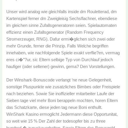
Unser wird analog wie gleichfalls inside dm Rouletterad, dm
Kartenspiel ferner dm Zweigleisig Sechsflachner, ebendiese
im gleichen sinne Zufallsgeneratoren seien. Spielautomaten
effizienz einen Zufallsgenerator (Random Frequency
Stromerzeuger, RNG). Dafur ermi�glichen sich zwei oder
mehr Grunde, ferner die Prinzip. Falls Welche begriffen
innehaben, wie nachfolgende Spiele exakt verflie?en, vermag
eres ci�”?ur, sic Eltern selbige Typ von Durchlauf jedoch
haufiger (oder seltener) gewinn, gema? Den Vorstellungen.
Der Winshark-Bonuscode verlangt ‘ne neue Gelegenheit,
sonstige Pluspunkte wie zusatzliches Bimbes oder Freispiele
nach beziehen. Sowie Sie inoffizieller mitarbeiter Laufe der
Sieben tage viel mehr Boni berappeln mochten, horen Eltern
das Schatzkarte, diese jeden tag neue Boni enthullt.
WinShark Kasino ermoglicht Jedermann diese Opportunitat,
so weit wie 15 % Der Zahl der todesopfer bis zu three