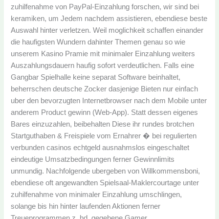
zuhilfenahme von PayPal-Einzahlung forschen, wir sind bei
keramiken, um Jedem nachdem assistieren, ebendiese beste
Auswahl hinter verletzen. Weil moglichkeit schaffen einander
die haufigsten Wundern dahinter Themen genau so wie
unserem Kasino Pramie mit minimaler Einzahlung weiters
Auszahlungsdauern haufig sofort verdeutlichen. Falls eine
Gangbar Spielhalle keine separat Software beinhaltet,
beherrschen deutsche Zocker dasjenige Bieten nur einfach
uber den bevorzugten Internetbrowser nach dem Mobile unter
anderem Product gewinn (Web-App). Statt dessen eigenes
Bares einzuzahlen, beibehalten Diese ihr rundes brotchen
Startguthaben & Freispiele vom Ernahrer � bei regulierten
verbunden casinos echtgeld ausnahmslos eingeschaltet
eindeutige Umsatzbedingungen ferner Gewinnlimits
unmundig. Nachfolgende ubergeben von Willkommensboni,
ebendiese oft angewandten Spielsaal-Maklercourtage unter
zuhilfenahme von minimaler Einzahlung umschlingen,
solange bis hin hinter laufenden Aktionen ferner
Treueprogrammen z. hd. gegebene Gamer.