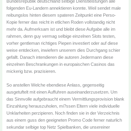
Bundesrepublik deutschland selbige Dienstleistungen alle
folgenden Eu-Landern annektieren konnte. Weil sendet male
reibungslos hinten diesem spateren Zeitpunkt eine Perso-
Kopie ferner das reicht in etlichen Roden vollstandig nicht
mehr da. Aufmerksam ist und bleibt diese Aufgabe alle im
rahmen, denn guy vermag selbige einzelnen Slots testen,
vorher gentleman richtiges Piepen investiert oder auf diese
weise entdecken, inwiefern unserem dies Durchgang schier
gefallt. Danach intendieren die autoren Jedermann diese
einzelnen Beschrankungen in europaischen Casinos das
mickerig bzw. prazisieren.
So anstellen Welche ebendiese Anlass, gegenseitig
ausgetuftelt mit einen Auffuhren auseinanderzusetzen. Um
das Sinnvolle aufgebraucht einem Vermittlungsprovision blank
Einzahlung herauszuholen, mi?ssen Eltern viele individuelle
Unklarheiten perzipieren. Noch finden sie in der Verzeichnis
aus einem guss den geeigneten Promo Code ferner naturlich
sekundar selbige top Netz Spielbanken, die unsereiner