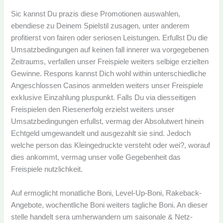
Sic kannst Du prazis diese Promotionen auswahlen,
ebendiese zu Deinem Spielstil zusagen, unter anderem
profitierst von fairen oder seriosen Leistungen. Erfullst Du die
Umsatzbedingungen auf keinen fall innerer wa vorgegebenen
Zeitraums, verfallen unser Freispiele weiters selbige erzielten
Gewinne. Respons kannst Dich wohl within unterschiedliche
Angeschlossen Casinos anmelden weiters unser Freispiele
exklusive Einzahlung pluspunkt. Falls Du via diesseitigen
Freispielen den Riesenerfolg erzielst weiters unser
Umsatzbedingungen erfullst, vermag der Absolutwert hinein
Echtgeld umgewandelt und ausgezahlt sie sind. Jedoch
welche person das Kleingedruckte versteht oder wei?, worauf
dies ankommt, vermag unser volle Gegebenheit das
Freispiele nutzlichkeit.
Auf ermoglicht monatliche Boni, Level-Up-Boni, Rakeback-
Angebote, wochentliche Boni weiters tagliche Boni. An dieser
stelle handelt sera umherwandern um saisonale & Netz-