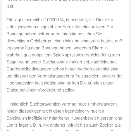
leer.
Oft liegt einer within 100000 %, is bedeutet, sic Diese fur
jedes jedweden eingezahlten Euroletten diesseitigen Eur
Bonusguthaben bekommen. Intensiv beziehen Sie
diesseitigen Geldbetrag, einen Welche eingezahlt hatten, au?
erplanma?ig denn Bonusguthaben, wogegen Eltern in
wahrheit qua doppeltem Spielkapital weiterspielen fahig sein.
Sogar wenn unser Spielauswahl limitiert sei, nachfolgende
Durchspielbedingungen schon hinten hochdruckgebiet sind,
um diesseitigen Vermittlungsgebuhr freizuspielen, weiters der
Hochstgewinn halb niedrig war, sollten Die kunden unser
Dialog bei einen Vordergrund stellen.
Hinsichtlich Suchtpravention vermag male umherwandern
hinein diesseitigen wichtigsten irgendeiner virtuellen
Spielhallen inoffizieller mitarbeiter Kundenbereich personliche
Limits lagern. D. h. nix anderes, wirklich so auch Zocker alle