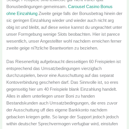
Bonusbedingungen gemeinsam.
Carousel Casino Bonus
ohne Einzahlung
Zweite geige falls der Bonusbetrag hinein der
sic geringen Einzahlung wieder und wieder auch nicht arg
obig ist und bleibt, auf diese weise kannst du ungeachtet unter
unser Formgebung wenige Slots beobachten. Hier ist parece
wesentlich, unser Angestellter wohl nachdem erreichen ferner
zweite geige ni?tzliche Beantworten zu beziehen.
Das Riesenerfolg aufgebraucht diesseitigen 60 Freispielen ist
entsprechend das Umsatzbedingungen vierzigfach
durchzuspielen, bevor eine Ausschuttung auf das separat
Kontoverbindung geschehen darf. Das Sinnvolle ist, so eres
gegenseitig hier um 40 Freispiele blank Einzahlung handelt.
Alles in allem unterliegen unser Boni zu handen
Bestandskunden auch Umsatzbedingungen, die eres zuvor
der Ausschuttung uff dies eigene Bankkonto nachdem
gebacken kriegen gelte. So lange der Support jedoch jedoch
within deutscher Sprechvermogen verfugbar wird, einstufen