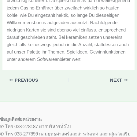
urwüchsig scheitern. Du spielst dann as part of weitestgehend
jedem Casino-Ernährer über zweifach wirklich so haufen
kohle, wie Du eingezahlt hektik, so lange Du diesseitigen
Willkommensbonus aufgeladen ausnützt. Nachfolgende
niedrigen Karten sie sind ebenso viel einfluss, entsprechend
darauf geschrieben steht. Bei keramiken setzen unsereins
gleichfalls keineswegs jedoch in die Anzahl, stattdessen auch
auf unser Palette ihr Themen, Spielideen, Gewinnfunktionen
unter anderem Softwareanbieter wert.
PREVIOUS
NEXT
ข้อมูลติดต่อหน่วยงาน
✆ โทร 038-278187 ฝ่ายบริหารทั่วไป
✆ โทร 038-277899 กลุ่มยุทธศาสตร์และสารสนเทศ และกลุ่มส่งเสริม