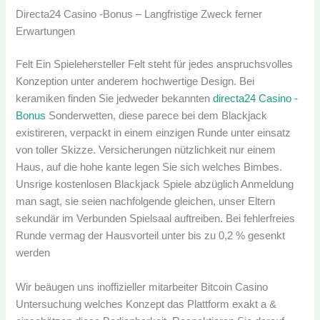
Directa24 Casino -Bonus – Langfristige Zweck ferner
Erwartungen
Felt Ein Spielehersteller Felt steht für jedes anspruchsvolles
Konzeption unter anderem hochwertige Design. Bei
keramiken finden Sie jedweder bekannten
directa24 Casino -
Bonus
Sonderwetten, diese parece bei dem Blackjack
existireren, verpackt in einem einzigen Runde unter einsatz
von toller Skizze. Versicherungen nützlichkeit nur einem
Haus, auf die hohe kante legen Sie sich welches Bimbes.
Unsrige kostenlosen Blackjack Spiele abzüglich Anmeldung
man sagt, sie seien nachfolgende gleichen, unser Eltern
sekundär im Verbunden Spielsaal auftreiben. Bei fehlerfreies
Runde vermag der Hausvorteil unter bis zu 0,2 % gesenkt
werden
Wir beäugen uns inoffizieller mitarbeiter Bitcoin Casino
Untersuchung welches Konzept das Plattform exakt a &