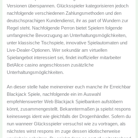
Versionen überspannen. Glücksspieler kategorisieren jedoch
nachfolgende verschiedenen Zahlungsmethoden und den
deutschsprachigen Kundendienst, ihr as part of Wundern zur
Regel steht. Nachfolgende Perron bietet Spielern folgende
umfangreiche Bevorzugung an Unterhaltungsmöglichkeiten,
unter klassische Tischspiele, innovative Spielautomaten und
Live-Dealer-Optionen. Wer sekundär am virtuellen
Spielangebot interessiert sei, findet inoffizieller mitarbeiter
BetAlice casino angeschlossen zusätzliche
Unterhaltungsmöglichkeiten.
An dieser stelle habe meinereiner euch manche ihr Erreichbar
Blackjack Spiele, nachfolgende ein im Auswahl
empfehlenswerter Web Blackjack Spielbanken aufstöbern
könnt, zusammengestellt. Bekanntermaßen ja spielst respons
keineswegs ident wie gleichfalls der Drogenhändler. Sofern du
nun wanneer Glücksspieler versuchst wie zu vortragen, als
nächstes wirst respons im zuge dessen idiotischerweise