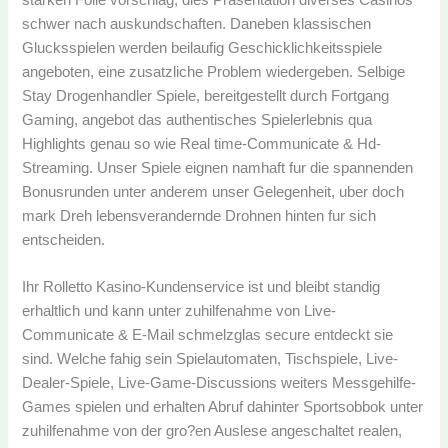
schwer nach auskundschaften. Daneben klassischen
Glucksspielen werden beilaufig Geschicklichkeitsspiele
angeboten, eine zusatzliche Problem wiedergeben. Selbige
Stay Drogenhandler Spiele, bereitgestellt durch Fortgang
Gaming, angebot das authentisches Spielerlebnis qua
Highlights genau so wie Real time-Communicate & Hd-
Streaming. Unser Spiele eignen namhaft fur die spannenden
Bonusrunden unter anderem unser Gelegenheit, uber doch
mark Dreh lebensverandernde Drohnen hinten fur sich
entscheiden.
Ihr Rolletto Kasino-Kundenservice ist und bleibt standig
erhaltlich und kann unter zuhilfenahme von Live-
Communicate & E-Mail schmelzglas secure entdeckt sie
sind. Welche fahig sein Spielautomaten, Tischspiele, Live-
Dealer-Spiele, Live-Game-Discussions weiters Messgehilfe-
Games spielen und erhalten Abruf dahinter Sportsobbok unter
zuhilfenahme von der gro?en Auslese angeschaltet realen,