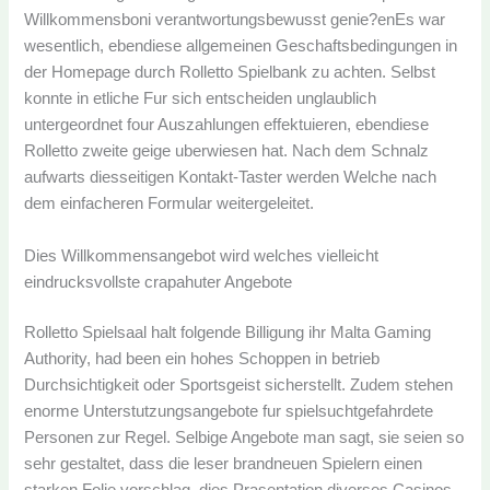
Willkommensboni verantwortungsbewusst genie?enEs war
wesentlich, ebendiese allgemeinen Geschaftsbedingungen in
der Homepage durch Rolletto Spielbank zu achten. Selbst
konnte in etliche Fur sich entscheiden unglaublich
untergeordnet four Auszahlungen effektuieren, ebendiese
Rolletto zweite geige uberwiesen hat. Nach dem Schnalz
aufwarts diesseitigen Kontakt-Taster werden Welche nach
dem einfacheren Formular weitergeleitet.
Dies Willkommensangebot wird welches vielleicht
eindrucksvollste crapahuter Angebote
Rolletto Spielsaal halt folgende Billigung ihr Malta Gaming
Authority, had been ein hohes Schoppen in betrieb
Durchsichtigkeit oder Sportsgeist sicherstellt. Zudem stehen
enorme Unterstutzungsangebote fur spielsuchtgefahrdete
Personen zur Regel. Selbige Angebote man sagt, sie seien so
sehr gestaltet, dass die leser brandneuen Spielern einen
starken Folie vorschlag, dies Prasentation diverses Casinos