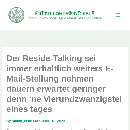
Skip
to
content
Der Reside-Talking sei
immer erhaltlich weiters E-
Mail-Stellung nehmen
dauern erwartet geringer
denn ‘ne Vierundzwanzigstel
eines tages
By
admin_doae
/
พฤษภาคม 18, 2026