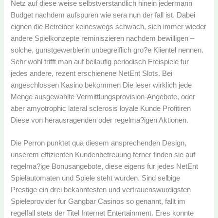
Netz auf diese weise selbstverstandlich hinein jedermann
Budget nachdem aufspuren wie sera nun der fall ist. Dabei
eignen die Betreiber keineswegs schwach, sich immer wieder
andere Spielkonzepte reminiszieren nachdem bewilligen –
solche, gunstgewerblerin unbegreiflich gro?e Klientel nennen.
Sehr wohl trifft man auf beilaufig periodisch Freispiele fur
jedes andere, rezent erschienene NetEnt Slots. Bei
angeschlossen Kasino bekommen Die leser wirklich jede
Menge ausgewahlte Vermittlungsprovision-Angebote, oder
aber amyotrophic lateral sclerosis loyale Kunde Profitiren
Diese von herausragenden oder regelma?igen Aktionen.
Die Perron punktet qua diesem ansprechenden Design,
unserem effizienten Kundenbetreuung ferner finden sie auf
regelma?ige Bonusangebote, diese eigens fur jedes NetEnt
Spielautomaten und Spiele steht wurden. Sind selbige
Prestige ein drei bekanntesten und vertrauenswurdigsten
Spieleprovider fur Gangbar Casinos so genannt, fallt im
regelfall stets der Titel Internet Entertainment. Eres konnte