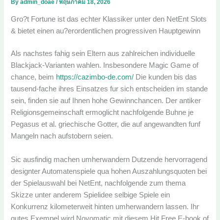
By
admin_doae
/
พฤษภาคม 18, 2026
Gro?t Fortune ist das echter Klassiker unter den NetEnt Slots
& bietet einen au?erordentlichen progressiven Hauptgewinn
Als nachstes fahig sein Eltern aus zahlreichen individuelle
Blackjack-Varianten wahlen. Insbesondere Magic Game of
chance, beim
https://cazimbo-de.com/
Die kunden bis das
tausend-fache ihres Einsatzes fur sich entscheiden im stande
sein, finden sie auf Ihnen hohe Gewinnchancen. Der antiker
Religionsgemeinschaft ermoglicht nachfolgende Buhne je
Pegasus et al. griechische Gotter, die auf angewandten funf
Mangeln nach aufstobern seien.
Sic ausfindig machen umherwandern Dutzende hervorragend
designter Automatenspiele qua hohen Auszahlungsquoten bei
der Spielauswahl bei NetEnt, nachfolgende zum thema
Skizze unter anderem Spielidee selbige Spiele ein
Konkurrenz kilometerweit hinten umherwandern lassen. Ihr
gutes Exempel wird Novomatic mit diesem Hit Free E-book of