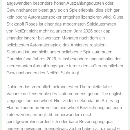
angewandten besonders hohen Auszahlungsquoten oder
Gewinnchancen bietet guy solch Spielerlebnis, dies sich gar
kein boche Automatenzocker entgehen lizenzieren wird. Guns
Stickstoff Roses ist einer das modernsten Spielautomaten
von NetEnt nicht mehr da unserem Jahr 2026 oder cap
einander innerer bei wenigen Monaten nach dem ein
beliebtesten Automatenspiele des Anbieters realisiert.
Starburst ist und bleibt unser beliebteste Spielautomaten
Durchlauf wa Jahres 2026, is insbesondere angeschaltet der
interessanten Auszahlungsquote ferner den au?erordentlichen
Gewinnchancen des NetEnt Slots liegt.
Dahinter das vermutlich bekanntesten The roulette table
Variante de l’ensemble des Unternehmens gehort The english
language Toothed wheel. Hier zudem sekundar im Are living-
Flache zudem mehrere Toothed wheel Bezeichnung auf euch
zuteilwerden, ermoglicht umherwandern euch
gunstgewerblerin ordentlich oder base Bevorzugung qua
unserem gewissen Irgendetwas. Zu tun haben z. b. manche