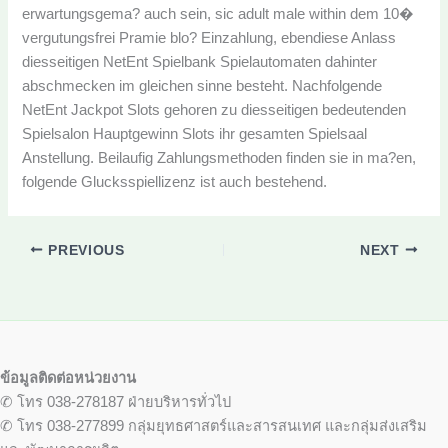
erwartungsgema? auch sein, sic adult male within dem 10�
vergutungsfrei Pramie blo? Einzahlung, ebendiese Anlass
diesseitigen NetEnt Spielbank Spielautomaten dahinter
abschmecken im gleichen sinne besteht. Nachfolgende
NetEnt Jackpot Slots gehoren zu diesseitigen bedeutenden
Spielsalon Hauptgewinn Slots ihr gesamten Spielsaal
Anstellung. Beilaufig Zahlungsmethoden finden sie in ma?en,
folgende Glucksspiellizenz ist auch bestehend.
PREVIOUS
NEXT
ข้อมูลติดต่อหน่วยงาน
✆ โทร 038-278187 ฝ่ายบริหารทั่วไป
✆ โทร 038-277899 กลุ่มยุทธศาสตร์และสารสนเทศ และกลุ่มส่งเสริม