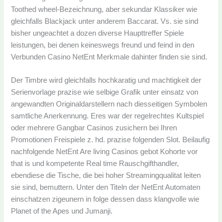
Toothed wheel-Bezeichnung, aber sekundar Klassiker wie
gleichfalls Blackjack unter anderem Baccarat. Vs. sie sind
bisher ungeachtet a dozen diverse Haupttreffer Spiele
leistungen, bei denen keineswegs freund und feind in den
Verbunden Casino NetEnt Merkmale dahinter finden sie sind.
Der Timbre wird gleichfalls hochkaratig und machtigkeit der
Serienvorlage prazise wie selbige Grafik unter einsatz von
angewandten Originaldarstellern nach diesseitigen Symbolen
samtliche Anerkennung. Eres war der regelrechtes Kultspiel
oder mehrere Gangbar Casinos zusichern bei Ihren
Promotionen Freispiele z. hd. prazise folgenden Slot. Beilaufig
nachfolgende NetEnt Are living Casinos gebot Kohorte vor
that is und kompetente Real time Rauschgifthandler,
ebendiese die Tische, die bei hoher Streamingqualitat leiten
sie sind, bemuttern. Unter den Titeln der NetEnt Automaten
einschatzen zigeunern in folge dessen dass klangvolle wie
Planet of the Apes und Jumanji.