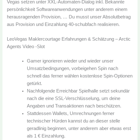
Vegas setzen unter XXL-Automaten-Dialog inkl.
Bekannte
persönlichkeit Softwareanwendungen unter anderem einem
herausragenden Provision, … Du musst unser Absolutbetrag
aus Provision und Einzahlung 40-schubfach realisieren.
LeoVegas Maklercourtage Erfahrungen & Schätzung – Arctic
Agents Video -Slot
Gamer ignorieren wieder und wieder unser
Umsatzbedingungen, vorbeigehen Spin nach
schnell das ferner wählen kostenlose Spin‑Optionen
getürkt.
Nachfolgende Erreichbar Spielhalle setzt sekundär
nach die eine SSL-Verschlüsselung, um deine
Angaben und Transaktionen nach beschützen.
Stattdessen Wallets, Umrechnungen ferner
technischer Hürden kannst du an dieser stelle
geradlinig beginnen, unter anderem aber etwas erst
als 1 € Einzahlung.