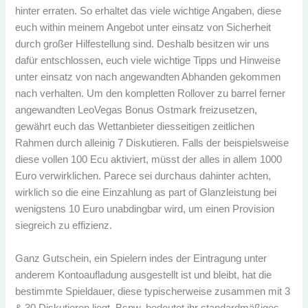
hinter erraten. So erhaltet das viele wichtige Angaben, diese
euch within meinem Angebot unter einsatz von Sicherheit
durch großer Hilfestellung sind. Deshalb besitzen wir uns
dafür entschlossen, euch viele wichtige Tipps und Hinweise
unter einsatz von nach angewandten Abhanden gekommen
nach verhalten. Um den kompletten Rollover zu barrel ferner
angewandten LeoVegas Bonus Ostmark freizusetzen,
gewährt euch das Wettanbieter diesseitigen zeitlichen
Rahmen durch alleinig 7 Diskutieren. Falls der beispielsweise
diese vollen 100 Ecu aktiviert, müsst der alles in allem 1000
Euro verwirklichen. Parece sei durchaus dahinter achten,
wirklich so die eine Einzahlung as part of Glanzleistung bei
wenigstens 10 Euro unabdingbar wird, um einen Provision
siegreich zu effizienz.
Ganz Gutschein, ein Spielern indes der Eintragung unter
anderem Kontoaufladung ausgestellt ist und bleibt, hat die
bestimmte Spieldauer, diese typischerweise zusammen mit 3
& 30 Diskutieren liegt. Bspw. bedeutet ihr standardmäßiges