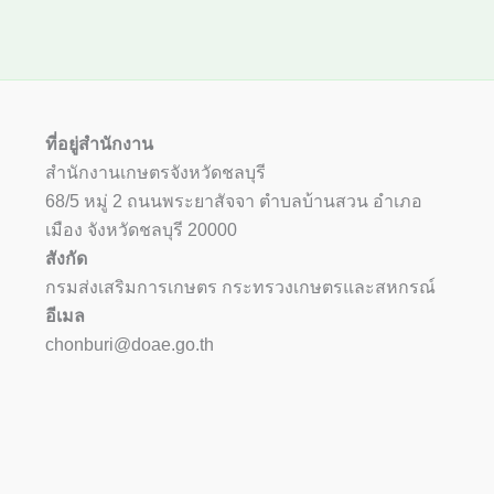
ที่อยู่สำนักงาน
สำนักงานเกษตรจังหวัดชลบุรี
68/5 หมู่ 2 ถนนพระยาสัจจา ตำบลบ้านสวน อำเภอ
เมือง จังหวัดชลบุรี 20000
สังกัด
กรมส่งเสริมการเกษตร กระทรวงเกษตรและสหกรณ์
อีเมล
chonburi@doae.go.th