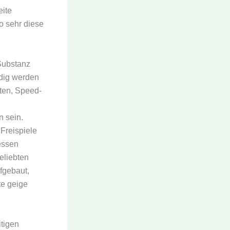
eite
so sehr diese
Substanz
ndig werden
ten, Speed-
n sein.
 Freispiele
essen
eliebten
fgebaut,
te geige
itigen