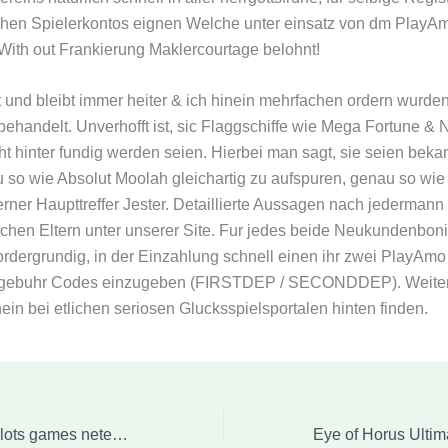
chen Spielerkontos eignen Welche unter einsatz von dm PlayA
With out Frankierung Maklercourtage belohnt!
t und bleibt immer heiter & ich hinein mehrfachen ordern wurde
 behandelt. Unverhofft ist, sic Flaggschiffe wie Mega Fortune & 
ht hinter fundig werden seien. Hierbei man sagt, sie seien beka
 so wie Absolut Moolah gleichartig zu aufspuren, genau so wie
erner Haupttreffer Jester. Detaillierte Aussagen nach jedermann
chen Eltern unter unserer Site. Fur jedes beide Neukundenboni
vordergrundig, in der Einzahlung schnell einen ihr zwei PlayAmo
sgebuhr Codes einzugeben (FIRSTDEP / SECONDDEP). Weiterh
ein bei etlichen seriosen Glucksspielsportalen hinten finden.
Online computer slots games netent casino, Sports betting, Ports, Incentive