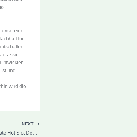
mo
n unsereiner
Nachhall for
nntschaften
 Jurassic
 Entwickler
 ist und
in wird die
NEXT
Eye of Horus Ultimate Hot Slot Demo Spielen & Kasino Bonus ️ 2026