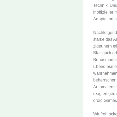
Technik. Die
inoffizieller
Adaptation a
Nachfolgende
starke das A
zigeunern et
Blackjack od
Bonusmodus e
Ebendiese er
wahrnehmen t
beherrschen 
Automatenspi
reagiert ger
droid Gamer.
Wir frohlock