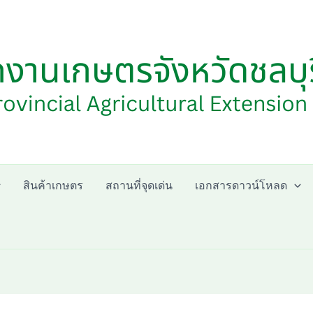
สินค้าเกษตร
สถานที่จุดเด่น
เอกสารดาวน์โหลด