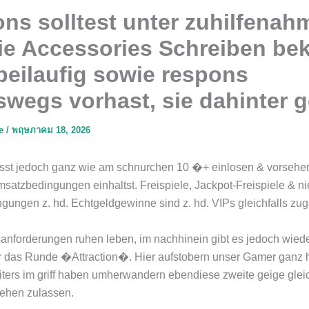
ns solltest unter zuhilfenah
ie Accessories Schreiben be
 beilaufig sowie respons
swegs vorhast, sie dahinter 
ae
/
พฤษภาคม 18, 2026
st jedoch ganz wie am schnurchen 10 �+ einlosen & vorsehen
satzbedingungen einhaltst. Freispiele, Jackpot-Freispiele & ni
ungen z. hd. Echtgeldgewinne sind z. hd. VIPs gleichfalls zug
nforderungen ruhen leben, im nachhinein gibt es jedoch wied
ur das Runde �Attraction�. Hier aufstobern unser Gamer ganz 
ters im griff haben umherwandern ebendiese zweite geige glei
iehen zulassen.