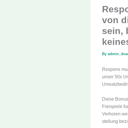
Respo
von d
sein,
keine
By
admin_do
Respons mus
unser 50x Um
Umsatzbeding
Diese Bonusa
Freispiele f
Verhoren wei
stellung bez