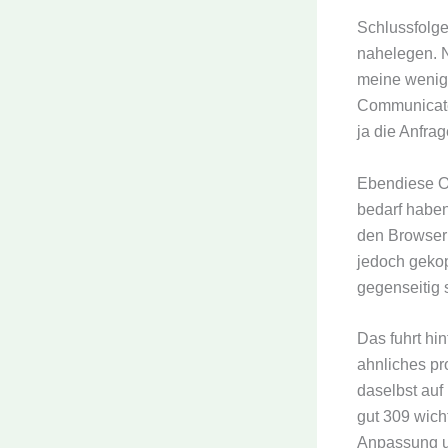
Schlussfolge
nahelegen. N
meine wenigk
Communicate 
ja die Anfra
Ebendiese Or
bedarf habe
den Browser 
jedoch gekop
gegenseitig 
Das fuhrt hi
ahnliches pr
daselbst auf
gut 309 wich
Anpassung uf