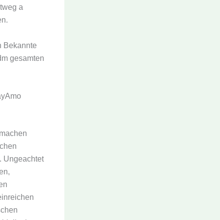
htweg a
en.
n Bekannte
m dm gesamten
layAmo
 machen
ichen
n. Ungeachtet
en,
ren
inreichen
ischen