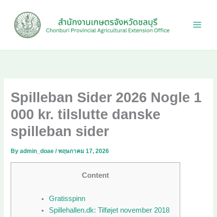
Skip
to
content
Spilleban Sider 2026 Nogle 1
000 kr. tilslutte danske
spilleban sider
By
admin_doae
/
พฤษภาคม 17, 2026
Content
Gratisspinn
Spillehallen.dk: Tilføjet november 2018