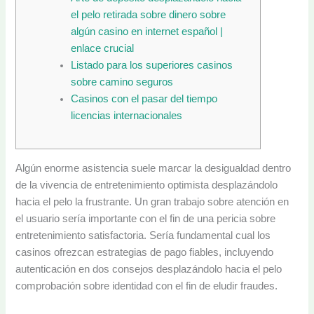
el pelo retirada sobre dinero sobre
algún casino en internet español |
enlace crucial
Listado para los superiores casinos
sobre camino seguros
Casinos con el pasar del tiempo
licencias internacionales
Algún enorme asistencia suele marcar la desigualdad dentro
de la vivencia de entretenimiento optimista desplazándolo
hacia el pelo la frustrante. Un gran trabajo sobre atención en
el usuario serí­a importante con el fin de una pericia sobre
entretenimiento satisfactoria.
Serí­a fundamental cual los
casinos ofrezcan estrategias de pago fiables, incluyendo
autenticación en dos consejos desplazándolo hacia el pelo
comprobación sobre identidad con el fin de eludir fraudes.