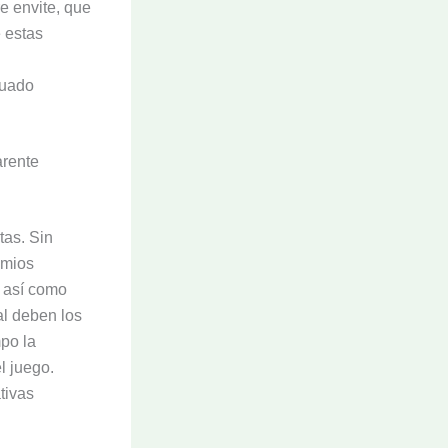
e envite, que
e estas
tuado
arente
tas. Sin
emios
 así­ como
al deben los
mpo la
l juego.
tivas