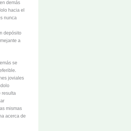
s en demás
olo hacia el
os nunca
ún depósito
emejante a
además se
ferible.
es joviales
ndolo
 resulta
car
 Las mismas
ina acerca de