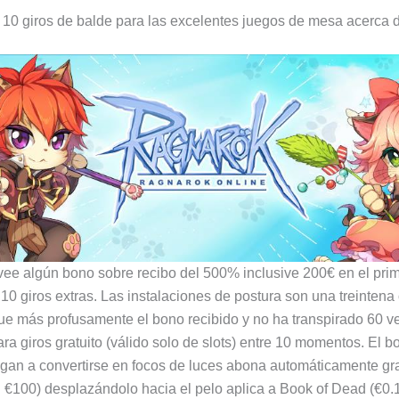
10 giros de balde para las excelentes juegos de mesa acerca 
e algún bono sobre recibo del 500% inclusive 200€ en el prim
0 giros extras. Las instalaciones de postura son una treintena
ue más profusamente el bono recibido y no ha transpirado 60 v
ra giros gratuito (válido solo de slots) entre 10 momentos. El 
egan a convertirse en focos de luces abona automáticamente grac
 €100) desplazándolo hacia el pelo aplica a Book of Dead (€0.1 