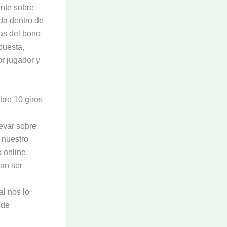
ente sobre
ada dentro de
as del bono
puesta,
r jugador y
re 10 giros
levar sobre
e nuestro
 online.
tan ser
l nos lo
 de