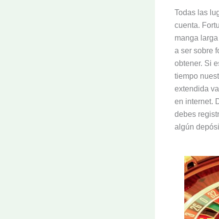
Todas las lu
cuenta. Fort
manga larga 
a ser sobre 
obtener. Si 
tiempo nues
extendida va
en internet.
debes regist
algún depósi