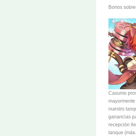
Bonos sobre 
Casumo prove
mayormente 1
nuestro tanq
ganancias pa
recepción ll
tanque (máx.