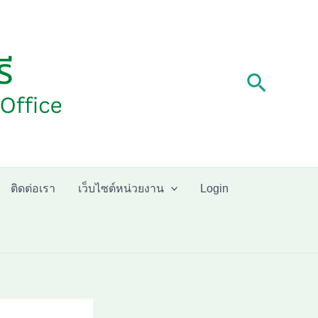
Search
ติดต่อเรา
เว็บไซต์หน่วยงาน
Login