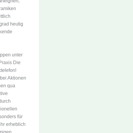
aneignen,
eramiken
tlich
 grad heutig
ckende
ippen unter
Praxis Die
telefon!
 bei Aktionen
hen qua
tive
durch
sionellen
sonders für
hr erheblich
ppigen