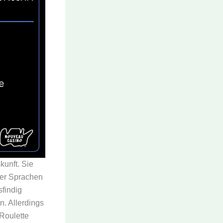
kunft. Sie
her Sprachen
findig
n. Allerdings
 Roulette