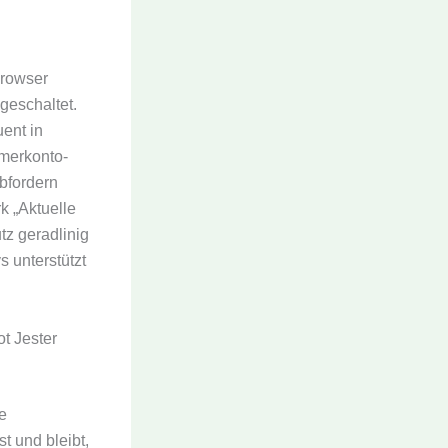
browser
geschaltet.
ent in
mer­konto­
bfordern
k „Aktuelle
tz geradlinig
 unterstützt
t Jester
e
 und bleibt,