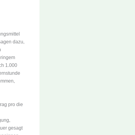
ungsmittel
sagen dazu,
n
eringem
ich 1.000
ternstunde
kommen,
rag pro die
gung,
auer gesagt