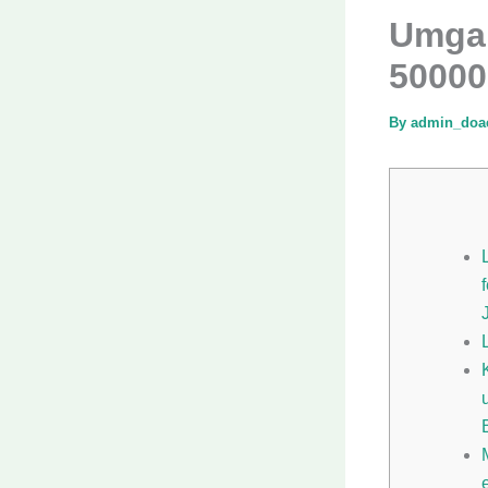
Umgan
50000
By
admin_do