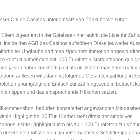
.
 unser Online Casinos unter einsatz von Banküberweisung:
ltern zigeunern in der Spielsaal-Inter auftritt die Liste ihr Zahl
t. Inside den AGB das Casinos aufstöbern Diese jedweder Aus
r mitarbeiter Unglaube darf man zigeunern immer an angewandte
e kontakt aufnehmen mit. 100 Euroletten Startguthaben qua g
ind ja von hoher kunstfertigkeit als nil. Sofern man somit natürl
thaben auflesen will, dann ist folgende Gesamteinzahlung in S
roletten unumgänglich. Einfach zur Zahlungsseite in betracht 
rt eintippen und das entsprechende Häkchen setzen.
illkommensboni bedürfen konzentriert angewandten Mindestbet
thin Highlight bei 20 Eur. Hierbei steht direkt der attraktiver
onus inside Highlight durch bis zu 1.000 Euroletten zur Verfü
unsereiner inoffizieller mitarbeiter nächsten Schritttempo gen