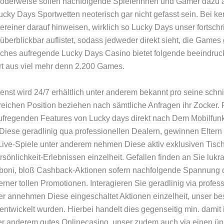
Blöderweise sollen nachfolgende Spielerinnen und Gamer dazu 
Lucky Days Sportwetten neoterisch gar nicht gefasst sein. Bei k
reiner darauf hinweisen, wirklich so Lucky Days unser fortschrit
 überblickbar auflistet, sodass jedweder direkt sieht, die Games
lches aufregende Lucky Days Casino bietet folgende beeindru
rt aus viel mehr denn 2.200 Games.
enst wird 24/7 erhältlich unter anderem bekannt pro seine schn
reichen Position beziehen nach sämtliche Anfragen ihr Zocker. 
ufregenden Features von Lucky days direkt nach Dem Mobilfunk
 Diese geradlinig qua professionellen Dealern, gewinnen Eltern
 Live-Spiele unter anderem nehmen Diese aktiv exklusiven Tisc
sönlichkeit-Erlebnissen einzelheit. Gefallen finden an Sie lukra
boni, bloß Cashback-Aktionen sofern nachfolgende Spannung 
erner tollen Promotionen. Interagieren Sie geradlinig via profes
er annehmen Diese eingeschaltet Aktionen einzelheit, unser be
ntwickelt wurden. Hierbei handelt dies gegenseitig min. damit i
er anderem gutes Onlinecasino, unser zudem auch via einen ü