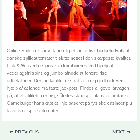
Online Spilnu.dk får virk nemlig et fantastisk budgetudvalg af
danske spilleautomater tilslutte nettet i den skarpeste kvalitet.
Link & Win ædru-spins kan kombineres ved hjælp af
vederlagsfri spins og jumbo-afnøde at forære rise
udbetalinger. Den he facilitet ekstrahjælp dig godt nok ved
hjælp af at lande ma faste jackpots. Findes alligevel årvågen
på, at volatiliteten er høj, således skuespil inklusive omtanke.
Gameburger har skabt et linje baseret på fysiske casinoer plu
klassiske spilleautomater.
PREVIOUS
NEXT