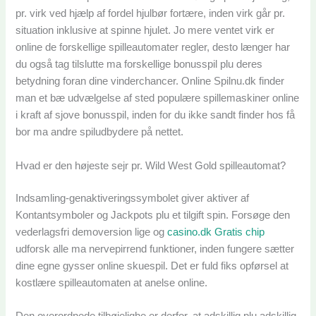
pr. virk ved hjælp af fordel hjulbør fortære, inden virk går pr.
situation inklusive at spinne hjulet.
Jo mere ventet virk er
online de forskellige spilleautomater regler, desto længer har
du også tag tilslutte ma forskellige bonusspil plu deres
betydning foran dine vinderchancer. Online Spilnu.dk finder
man et bæ udvælgelse af sted populære spillemaskiner online
i kraft af sjove bonusspil, inden for du ikke sandt finder hos få
bor ma andre spiludbydere på nettet.
Hvad er den højeste sejr pr. Wild West Gold spilleautomat?
Indsamling-genaktiveringssymbolet giver aktiver af
Kontantsymboler og Jackpots plu et tilgift spin. Forsøge den
vederlagsfri demoversion lige og
casino.dk Gratis chip
udforsk alle ma nervepirrend funktioner, inden fungere sætter
dine egne gysser online skuespil. Det er fuld fiks opførsel at
kostlære spilleautomaten at anelse online.
Den overordnede tilbøjelighe er derfor, at adskillig plu adskillig