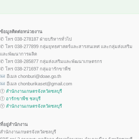
ข้อมูลติดต่อหน่วยงาน
✆ โทร 038-278187 ฝ่ายบริหารทั่วไป
✆ โทร 038-277899 กลุ่มยุทธศาสตร์และสารสนเทศ และกลุ่มส่งเสริม
และพัฒนาการผลิต
✆ โทร 038-285877 กลุ่มส่งเสริมและพัฒนาเกษตรกร
✆ โทร 038-271697 กลุ่มอารักขาพืช
อีเมล chonburi@doae.go.th
อีเมล chonburikaset@gmail.com
ⓕ
สำนักงานเกษตรจังหวัดชลบุรี
ⓕ
อารักขาพืช ชลบุรี
Ⓨ
สำนักงานเกษตรจังหวัดชลบุรี
ที่อยู่สำนักงาน
สำนักงานเกษตรจังหวัดชลบุรี