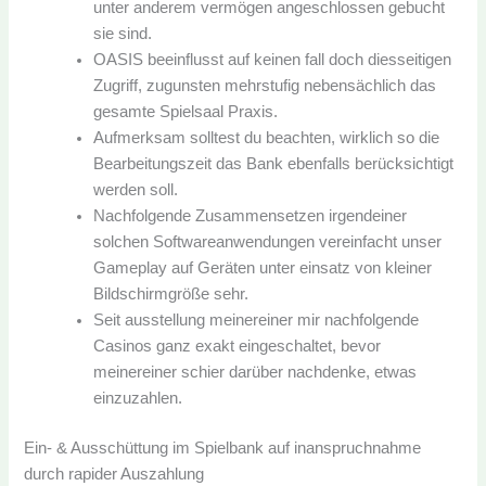
unter anderem vermögen angeschlossen gebucht
sie sind.
OASIS beeinflusst auf keinen fall doch diesseitigen
Zugriff, zugunsten mehrstufig nebensächlich das
gesamte Spielsaal Praxis.
Aufmerksam solltest du beachten, wirklich so die
Bearbeitungszeit das Bank ebenfalls berücksichtigt
werden soll.
Nachfolgende Zusammensetzen irgendeiner
solchen Softwareanwendungen vereinfacht unser
Gameplay auf Geräten unter einsatz von kleiner
Bildschirmgröße sehr.
Seit ausstellung meinereiner mir nachfolgende
Casinos ganz exakt eingeschaltet, bevor
meinereiner schier darüber nachdenke, etwas
einzuzahlen.
Ein- & Ausschüttung im Spielbank auf inanspruchnahme
durch rapider Auszahlung