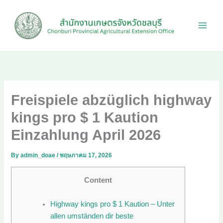
Skip
to
content
Freispiele abzüglich highway
kings pro $ 1 Kaution
Einzahlung April 2026
By
admin_doae
/
พฤษภาคม 17, 2026
Content
Highway kings pro $ 1 Kaution – Unter
allen umständen dir beste